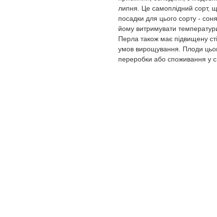
липня. Це самоплідний сорт, щ
посадки для цього сорту - сон
йому витримувати температури
Перла також має підвищену сті
умов вирощування. Плоди цьог
переробки або споживання у св