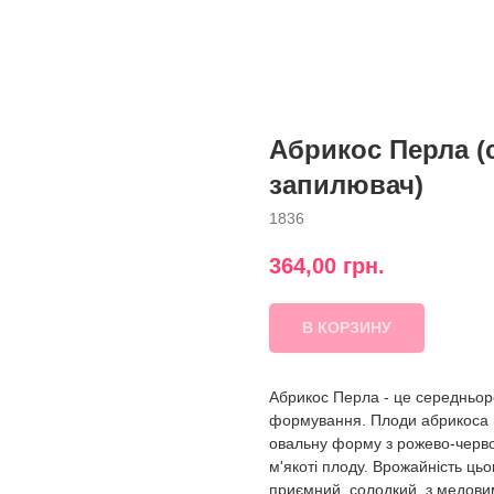
Абрикос Перла (
запилювач)
1836
364,00
грн.
В КОРЗИНУ
Абрикос Перла - це середньор
формування. Плоди абрикоса ве
овальну форму з рожево-черво
м'якоті плоду. Врожайність ць
приємний, солодкий, з медови