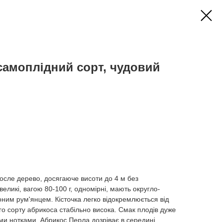
самоплідний сорт, чудовий
осле дерево, досягаюче висоти до 4 м без
ликі, вагою 80-100 г, одномірні, мають округло-
ним рум'янцем. Кісточка легко відокремлюється від
ого сорту абрикоса стабільно висока. Смак плодів дуже
ми нотками. Абрикос Перла дозріває в середині