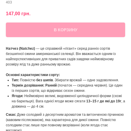
403
147,00
грн.
В КОРЗИНУ
Натчез (Natchez)
— це справжній «гігант» серед ранніх сортів
безшипної ожини американської селекції. Він вважається одним із
найперспективніших для приватних садів завдяки неймовірному
розміру ягід та дуже ранньому врожаю.
Основні характеристики сорту:
Тип:
Повністю
без шипів
. Збирати врожай — одне задоволення.
Термін дозрівання:
Ранній
(початок — середина червня). Це один
із перших сортів, що відкриває сезон ожини.
Ягоди:
Неймовірно великі, видовженої циліндричної форми (схожі
на барильця). Вага однієї ягоди може сягати
13–15 г де які до 19г
, а
довжина — до 4 см.
Смак:
Дуже солодкий з десертним ароматом та витонченою гірчинкою
(кавовим післясмаком), яка характерна для дикої ожини. Повністю
солодким стає лише при повному визріванні (коли ягода стає
матовою).