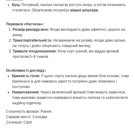
Кущ:
Потужний, пагони спочатку ростуть вгору, а потім починають
стелитися. Обов'язково потребує
міцної шпалери
.
Переваги «Натчеза»:
Розмір-рекордсмен:
Ягоди виглядають дуже ефектно і дорого на
ринку.
Транспортабельність:
Незважаючи на розмір, ягоди дуже щільні,
не течуть і довго зберігають товарний вигляд.
Тривале плодоношення:
Хоча сорт ранній, він віддає врожай
протягом 5–6 тижнів.
Особливості догляду:
Крихкість гілок:
У цього сорту пагони дещо крихкі біля основи, тому
пригинати їх для зимового укриття потрібно дуже обережно і
поступово.
Навантаження:
Через величезний врожай гілки можуть ламатися,
тому важливо грамотно нормувати кількість пагонів та забезпечити
надійну підв'язку.
Сезонність врожая: Рання
Смакові якості: Солодка
Селекція: США