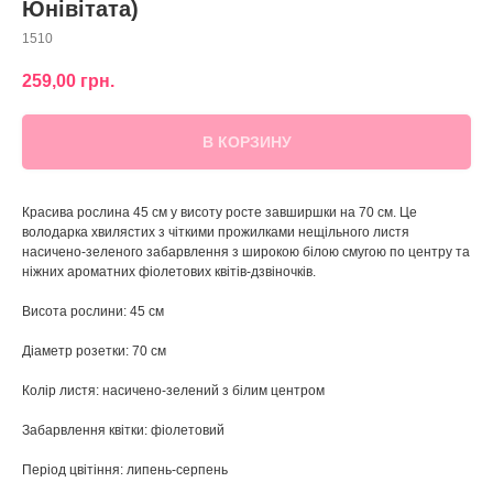
Юнівітата)
1510
259,00
грн.
В КОРЗИНУ
Красива рослина 45 см у висоту росте завширшки на 70 см. Це
володарка хвилястих з чіткими прожилками нещільного листя
насичено-зеленого забарвлення з широкою білою смугою по центру та
ніжних ароматних фіолетових квітів-дзвіночків.
Висота рослини: 45 см
Діаметр розетки: 70 см
Колір листя: насичено-зелений з білим центром
Забарвлення квітки: фіолетовий
Період цвітіння: липень-серпень