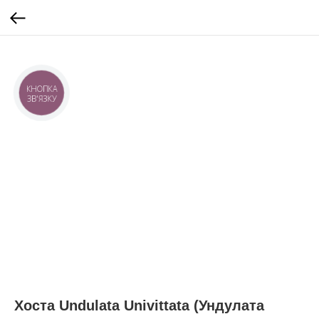
КНОПКА
ЗВ'ЯЗКУ
Хоста Undulata Univittata (Ундулата