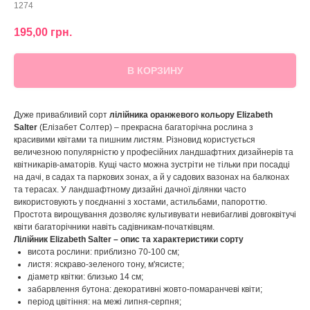
1274
195,00
грн.
В КОРЗИНУ
Дуже привабливий сорт
лілійника оранжевого кольору Elizabeth
Salter
(Елізабет Солтер) – прекрасна багаторічна рослина з
красивими квітами та пишним листям. Різновид користується
величезною популярністю у професійних ландшафтних дизайнерів та
квітникарів-аматорів. Кущі часто можна зустріти не тільки при посадці
на дачі, в садах та паркових зонах, а й у садових вазонах на балконах
та терасах. У ландшафтному дизайні дачної ділянки часто
використовують у поєднанні з хостами, астильбами, папороттю.
Простота вирощування дозволяє культивувати невибагливі довгоквітучі
квіти багаторічники навіть садівникам-початківцям.
Лілійник Elizabeth Salter – опис та характеристики сорту
висота рослини: приблизно 70-100 см;
листя: яскраво-зеленого тону, м'ясисте;
діаметр квітки: близько 14 см;
забарвлення бутона: декоративні жовто-помаранчеві квіти;
період цвітіння: на межі липня-серпня;