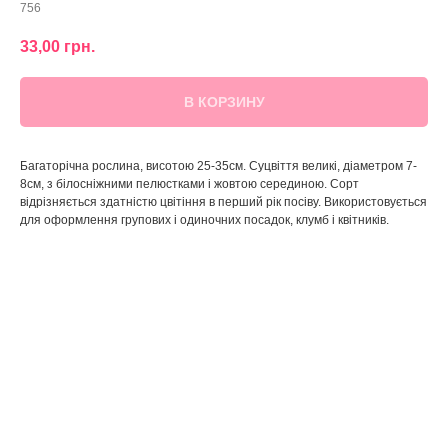
756
33,00
грн.
В КОРЗИНУ
Багаторічна рослина, висотою 25-35см. Суцвіття великі, діаметром 7-
8см, з білосніжними пелюстками і жовтою серединою. Сорт
відрізняється здатністю цвітіння в перший рік посіву. Використовується
для оформлення групових і одиночних посадок, клумб і квітників.