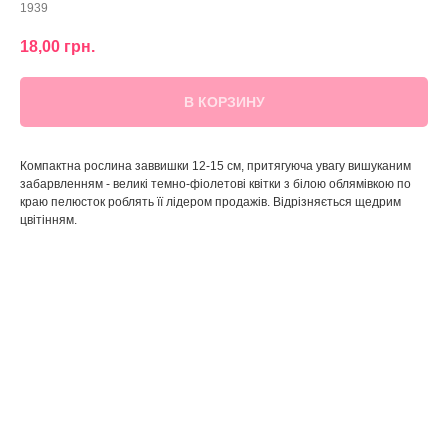
1939
18,00
грн.
В КОРЗИНУ
Компактна рослина заввишки 12-15 см, притягуюча увагу вишуканим
забарвленням - великі темно-фіолетові квітки з білою облямівкою по
краю пелюсток роблять її лідером продажів. Відрізняється щедрим
цвітінням.