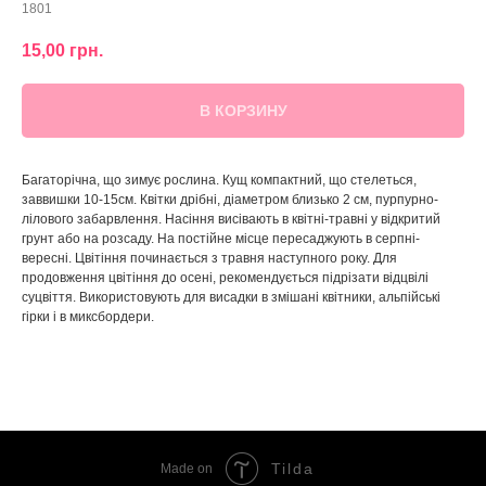
1801
15,00
грн.
В КОРЗИНУ
Багаторічна, що зимує рослина. Кущ компактний, що стелеться,
заввишки 10-15см. Квітки дрібні, діаметром близько 2 см, пурпурно-
лілового забарвлення. Насіння висівають в квітні-травні у відкритий
грунт або на розсаду. На постійне місце пересаджують в серпні-
вересні. Цвітіння починається з травня наступного року. Для
продовження цвітіння до осені, рекомендується підрізати відцвілі
суцвіття. Використовують для висадки в змішані квітники, альпійські
гірки і в миксбордери.
Tilda
Made on