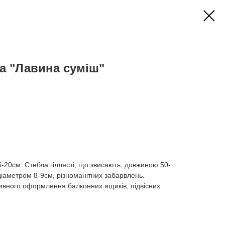
а "Лавина суміш"
-20см. Стебла гіллясті, що звисають, довжиною 50-
 діаметром 8-9см, різноманітних забарвлень.
ивного оформлення балконних ящиків, підвісних