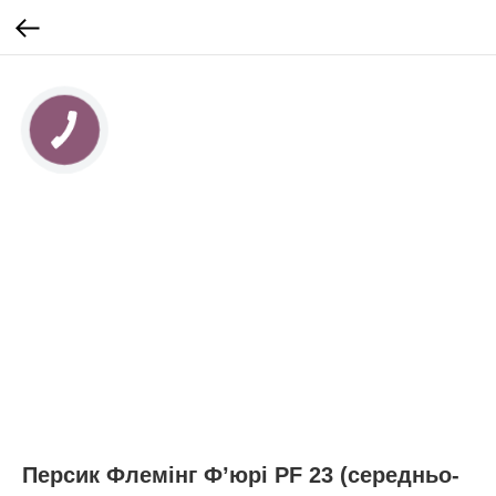
Персик Флемінг Фʼюрі PF 23 (середньо-