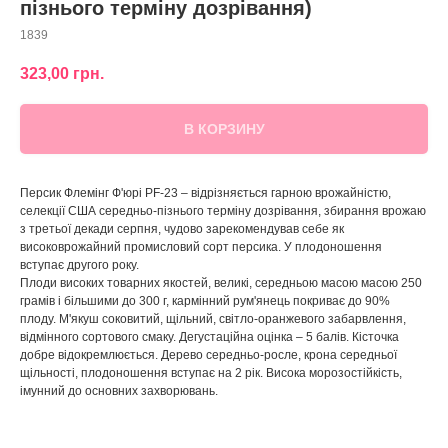
пізнього терміну дозрівання)
1839
323,00
грн.
В КОРЗИНУ
Персик Флемінг Ф'юрі PF-23 – відрізняється гарною врожайністю,
селекції США середньо-пізнього терміну дозрівання, збирання врожаю
з третьої декади серпня, чудово зарекомендував себе як
високоврожайний промисловий сорт персика. У плодоношення
вступає другого року.
Плоди високих товарних якостей, великі, середньою масою масою 250
грамів і більшими до 300 г, кармінний рум'янець покриває до 90%
плоду. М'якуш соковитий, щільний, світло-оранжевого забарвлення,
відмінного сортового смаку. Дегустаційна оцінка – 5 балів. Кісточка
добре відокремлюється. Дерево середньо-росле, крона середньої
щільності, плодоношення вступає на 2 рік. Висока морозостійкість,
імунний до основних захворювань.