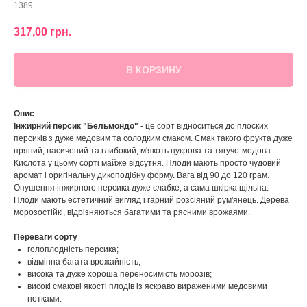
1389
317,00
грн.
В КОРЗИНУ
Опис
Інжирний персик "Бельмондо"
- це сорт відноситься до плоских
персиків з дуже медовим та солодким смаком. Смак такого фрукта дуже
пряний, насичений та глибокий, м'якоть цукрова та тягучо-медова.
Кислота у цьому сорті майже відсутня. Плоди мають просто чудовий
аромат і оригінальну дикоподібну форму. Вага від 90 до 120 грам.
Опушення інжирного персика дуже слабке, а сама шкірка щільна.
Плоди мають естетичний вигляд і гарний розсіяний рум'янець. Дерева
морозостійкі, відрізняються багатими та рясними врожаями.
Переваги сорту
голоплодність персика;
відмінна багата врожайність;
висока та дуже хороша переносимість морозів;
високі смакові якості плодів із яскраво вираженими медовими
нотками.