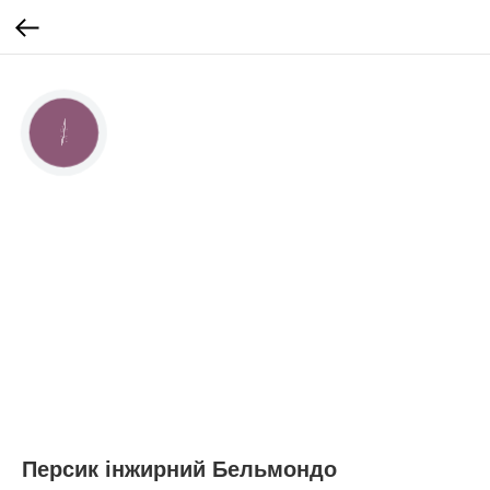
КНОПКА
ЗВ'ЯЗКУ
Персик інжирний Бельмондо