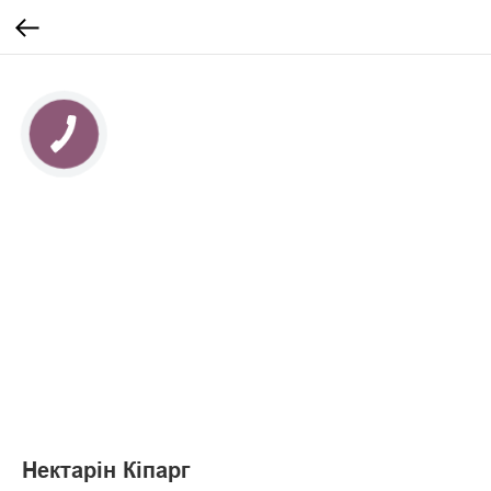
Нектарін Кіпарг