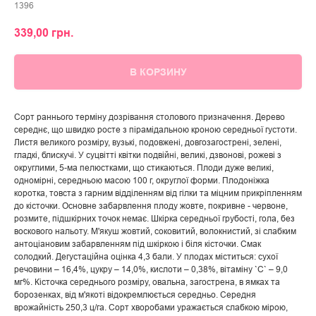
1396
339,00
грн.
В КОРЗИНУ
Сорт раннього терміну дозрівання столового призначення. Дерево
середнє, що швидко росте з пірамідальною кроною середньої густоти.
Листя великого розміру, вузькі, подовжені, довгозагострені, зелені,
гладкі, блискучі. У суцвітті квітки подвійні, великі, дзвонові, рожеві з
округлими, 5-ма пелюстками, що стикаються. Плоди дуже великі,
одномірні, середньою масою 100 г, округлої форми. Плодоніжка
коротка, товста з гарним відділенням від гілки та міцним прикріпленням
до кісточки. Основне забарвлення плоду жовте, покривне - червоне,
розмите, підшкірних точок немає. Шкірка середньої грубості, гола, без
воскового нальоту. М'якуш жовтий, соковитий, волокнистий, зі слабким
антоціановим забарвленням під шкіркою і біля кісточки. Смак
солодкий. Дегустаційна оцінка 4,3 бали. У плодах міститься: сухої
речовини – 16,4%, цукру – 14,0%, кислоти – 0,38%, вітаміну `С` – 9,0
мг%. Кісточка середнього розміру, овальна, загострена, в ямках та
борозенках, від м'якоті відокремлюється середньо. Середня
врожайність 250,3 ц/га. Сорт хворобами уражається слабкою мірою,