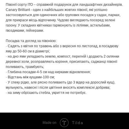
Півонії сорту ІТО – справжній подарунок для ландшафтних дизайнерів.
Canary Brilliant - один з найбільших жовтих півонії, які успішно
застосовуються для одиночних або групових посадок у садах, парках,
для прикраси місць відпочинку. Чудово виглядають посеред зелені
газону. У складних квітниках гармонують із ліліями, астильбами,
гвоздиками, гейхерами.
Посадка та догляд за півонією:
· Садять з квітня по травень або з вересня по листопад, в посадкову
яму до 50-60 см в діаметрі;
· на дно ями укладають землю, компост, перегній і додають 2 склянки
деревної золи, розправляють коріння, присипають, саджанці півонії
поливають, трамбують;
· Глибина посадки-4-5 см над нирками відновлення;
· Відстань між кущами-100 см;
· У спеку рідко, але рясно поливають (до 3 відер на дорослий кущ),
мульчують, навесні і після цвітіння вносять комплексні добрива;
· на зиму обрізають стебла, укриття не потребує.
Tilda
Made on