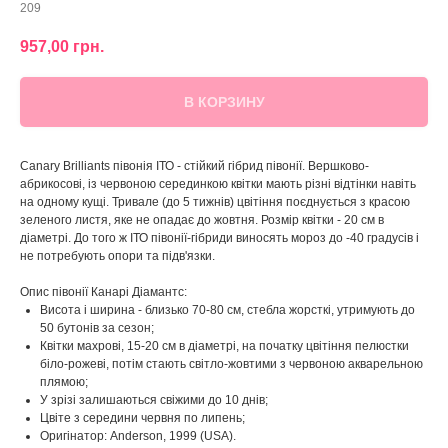
209
957,00
грн.
В КОРЗИНУ
Canary Brilliants півонія ІТО - стійкий гібрид півонії. Вершково-
абрикосові, із червоною серединкою квітки мають різні відтінки навіть
на одному кущі. Тривале (до 5 тижнів) цвітіння поєднується з красою
зеленого листя, яке не опадає до жовтня. Розмір квітки - 20 см в
діаметрі. До того ж ІТО півонії-гібриди виносять мороз до -40 градусів і
не потребують опори та підв'язки.
Опис півонії Канарі Діамантс:
Висота і ширина - близько 70-80 см, стебла жорсткі, утримують до
50 бутонів за сезон;
Квітки махрові, 15-20 см в діаметрі, на початку цвітіння пелюстки
біло-рожеві, потім стають світло-жовтими з червоною акварельною
плямою;
У зрізі залишаються свіжими до 10 днів;
Цвіте з середини червня по липень;
Оригінатор: Anderson, 1999 (USА).