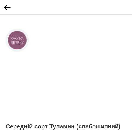
КНОПКА
ЗВ'ЯЗКУ
Середній сорт Туламин (слабошипний)