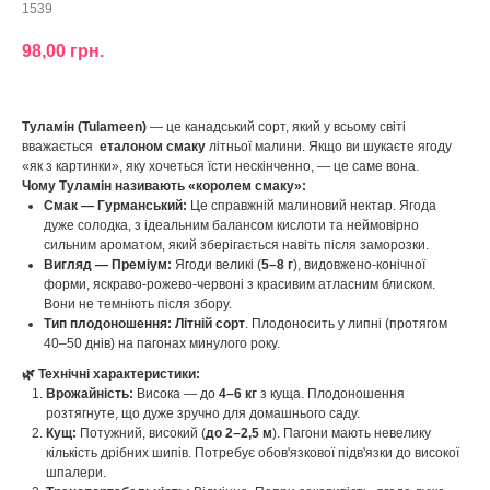
1539
98,00
грн.
Туламін (Tulameen)
— це канадський сорт, який у всьому світі
вважається
еталоном смаку
літньої малини. Якщо ви шукаєте ягоду
«як з картинки», яку хочеться їсти нескінченно, — це саме вона.
Чому Туламін називають «королем смаку»:
Смак — Гурманський:
Це справжній малиновий нектар. Ягода
дуже солодка, з ідеальним балансом кислоти та неймовірно
сильним ароматом, який зберігається навіть після заморозки.
Вигляд — Преміум:
Ягоди великі (
5–8 г
), видовжено-конічної
форми, яскраво-рожево-червоні з красивим атласним блиском.
Вони не темніють після збору.
Тип плодоношення:
Літній сорт
. Плодоносить у липні (протягом
40–50 днів) на пагонах минулого року.
🌿 Технічні характеристики:
Врожайність:
Висока — до
4–6 кг
з куща. Плодоношення
розтягнуте, що дуже зручно для домашнього саду.
Кущ:
Потужний, високий (
до 2–2,5 м
). Пагони мають невелику
кількість дрібних шипів. Потребує обов'язкової підв'язки до високої
шпалери.