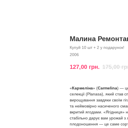
Малина Ремонта
Купуй 10 шт + 2 у подарунок!
2006
127,00
грн.
175,00
гр
«
Кармеліна
» (
Carmelina
) — ц
селекції (Planasa), який став 
вирощування завдяки своїм гіг
та неймовірно насиченого сма
вкритий ягодами. «Ягідниця» н
стабільно дарує вам урожай з 
плодоношення — це саме сорт