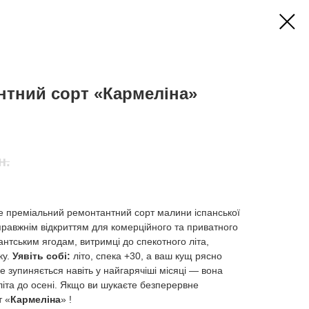
нтний сорт «Кармеліна»
н.
е преміальний ремонтантний сорт малини іспанської
справжнім відкриттям для комерційного та приватного
антським ягодам, витримці до спекотного літа,
ку.
Уявіть собі:
літо, спека +30, а ваш кущ рясно
е зупиняється навіть у найгарячіші місяці — вона
літа до осені. Якщо ви шукаєте безперервне
 «
Кармеліна
» !