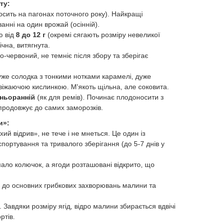
ту:
сить на пагонах поточного року). Найкращі
анні на один врожай (осінній).
ю від
8 до 12 г
(окремі сягають розміру невеликої
чна, витягнута.
-червоний, не темніє після збору та зберігає
уже солодка з тонкими нотками карамелі, дуже
віжаючою кислинкою. М'якоть щільна, але соковита.
ньоранній
(як для ремів). Починає плодоносити з
продовжує до самих заморозків.
и»:
ий відрив», не тече і не мнеться. Це один із
портування та тривалого зберігання (до 5-7 днів у
ло колючок, а ягоди розташовані відкрито, що
ь до основних грибкових захворювань малини та
 Завдяки розміру ягід, відро малини збирається вдвічі
ртів.