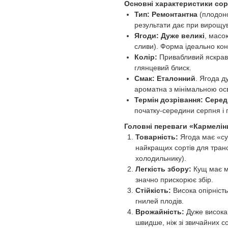
Основні характеристики сор
Тип:
Ремонтантна
(плодоно
результати дає при вирощув
Ягоди:
Дуже великі
, масо
сливи). Форма ідеально коні
Колір:
Привабливий яскраво
глянцевий блиск.
Смак:
Еталонний
. Ягода д
ароматна з мінімальною ос
Термін дозрівання:
Серед
початку-середини серпня і 
Головні переваги «Кармелін
Товарність:
Ягода має «сух
найкращих сортів для транс
холодильнику).
Легкість збору:
Кущ має ма
значно прискорює збір.
Стійкість:
Висока опірніст
гнилей плодів.
Врожайність:
Дуже висока.
швидше, ніж зі звичайних со