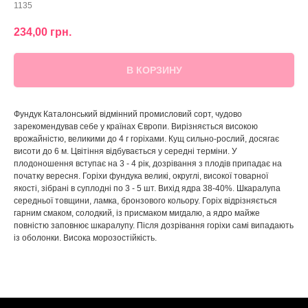
1135
234,00
грн.
В КОРЗИНУ
Фундук Каталонський відмінний промисловий сорт, чудово
зарекомендував себе у країнах Європи. Вирізняється високою
врожайністю, великими до 4 г горіхами. Кущ сильно-рослий, досягає
висоти до 6 м. Цвітіння відбувається у середні терміни. У
плодоношення вступає на 3 - 4 рік, дозрівання з плодів припадає на
початку вересня. Горіхи фундука великі, округлі, високої товарної
якості, зібрані в суплодні по 3 - 5 шт. Вихід ядра 38-40%. Шкаралупа
середньої товщини, ламка, бронзового кольору. Горіх відрізняється
гарним смаком, солодкий, із присмаком мигдалю, а ядро ​​майже
повністю заповнює шкаралупу. Після дозрівання горіхи самі випадають
із оболонки. Висока морозостійкість.