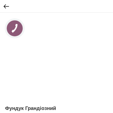
КНОПКА
ЗВ'ЯЗКУ
Фундук Грандіозний