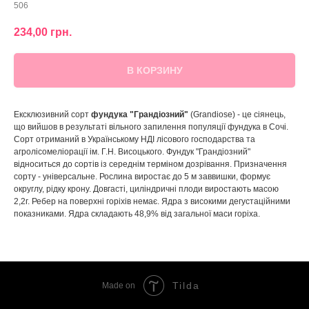
506
234,00
грн.
В КОРЗИНУ
Ексклюзивний сорт
фундука "Грандіозний"
(Grandiose) - це сіянець,
що вийшов в результаті вільного запилення популяції фундука в Сочі.
Сорт отриманий в Українському НДІ лісового господарства та
агролісомеліорації ім. Г.Н. Висоцького. Фундук "Грандіозний"
відноситься до сортів із середнім терміном дозрівання. Призначення
сорту - універсальне. Рослина виростає до 5 м заввишки, формує
округлу, рідку крону. Довгасті, циліндричні плоди виростають масою
2,2г. Ребер на поверхні горіхів немає. Ядра з високими дегустаційними
показниками. Ядра складають 48,9% від загальної маси горіха.
Tilda
Made on