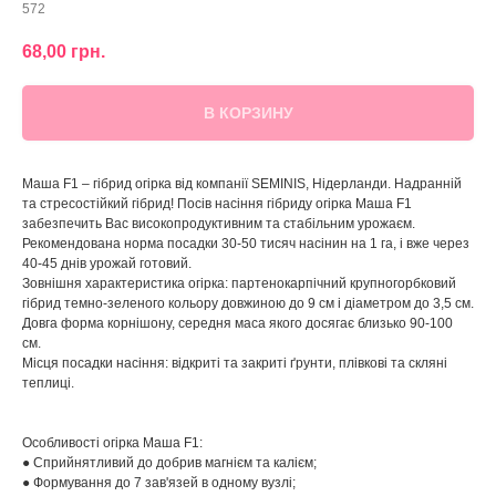
572
68,00
грн.
В КОРЗИНУ
Маша F1 – гібрид огірка від компанії SEMINIS, Нідерланди. Надранній
та стресостійкий гібрид! Посів насіння гібриду огірка Маша F1
забезпечить Вас високопродуктивним та стабільним урожаєм.
Рекомендована норма посадки 30-50 тисяч насінин на 1 га, і вже через
40-45 днів урожай готовий.
Зовнішня характеристика огірка: партенокарпічний крупногорбковий
гібрид темно-зеленого кольору довжиною до 9 см і діаметром до 3,5 см.
Довга форма корнішону, середня маса якого досягає близько 90-100
см.
Місця посадки насіння: відкриті та закриті ґрунти, плівкові та скляні
теплиці.
Особливості огірка Маша F1:
● Сприйнятливий до добрив магнієм та калієм;
● Формування до 7 зав'язей в одному вузлі;