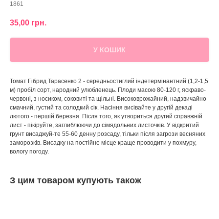
1861
35,00
грн.
У КОШИК
Томат Гібрид Тарасенко 2 - середньостиглий індетермінантний (1,2-1,5
м) пробіл сорт, народний улюбленець. Плоди масою 80-120 г, яскраво-
червоні, з носиком, соковиті та щільні. Високоврожайний, надзвичайно
смачний, густий та солодкий сік. Насіння висівайте у другій декаді
лютого - першій березня. Після того, як утвориться другий справжній
лист - пікіруйте, заглиблюючи до сімядольних листочків. У відкритий
грунт висаджуй-те 55-60 денну розсаду, тільки після загрози весняних
заморозків. Висадку на постійне місце краще проводити у похмуру,
вологу погоду.
З цим товаром купують також