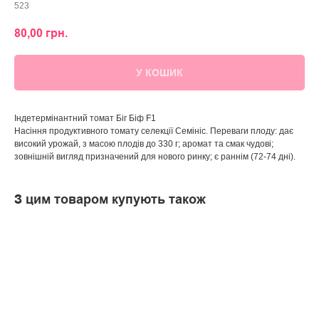
523
80,00
грн.
У КОШИК
Індетермінантний томат Біг Біф F1
Насіння продуктивного томату селекції Семініс. Переваги плоду: дає
високий урожай, з масою плодів до 330 г; аромат та смак чудові;
зовнішній вигляд призначений для нового ринку; є раннім (72-74 дні).
З цим товаром купують також