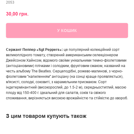
2053
30,00
грн.
У КОШИК
Сержант Пеппер «Sgt Peppers»:
це популярний колекційний сорт
великоплідного томату, створений американським селекціонером
Джейсоном Хайнсом, відомого своїми унікальними темно-фіолетовими
(антоціановими) плічками і солодким, фруктовим смаком, названий на
честь альбому The Beatles. Серцеподібні, рожево-малинові, з чорно-
фіолетовим "напиленням" антоціану (на сонці краще проявляється),
м'ясисті, солодкі, соковиті, з карамельним присмаком. Сорт
індетермінантний (високорослий, до 1.5-2 м), середньостиглий, масою
плоду від 150-400 г. ідеальний для салатів, соків та свіжого
споживання, вирізняється високою врожайністю та стійкістю до хвороб.
З цим товаром купують також