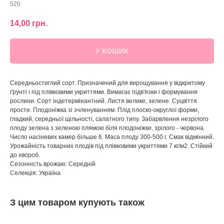
520
14,00
грн.
У КОШИК
Середньостиглий сорт. Призначений для вирощування у відкритому
ґрунті і під плівковими укриттями. Вимагає підв'язки і формування
рослини. Сорт індетермінантний. Листя велике, зелене. Суцвіття
просте. Плодоніжка зі зчленуванням. Плід плоско-округлої форми,
гладкий, середньої щільності, салатного типу. Забарвлення незрілого
плоду зелена з зеленою плямою біля плодоніжки, зрілого - червона.
Число насіневих камер більше 6. Маса плоду 300-500 г. Смак відмінний.
Урожайність товарних плодів під плівковими укриттями 7 кг/м2. Стійкий
до хвороб.
Сезонність врожаю: Середній
Селекція: Україна
З цим товаром купують також