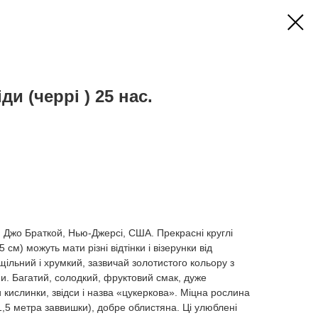
ди (черрі ) 25 нас.
 Джо Браткой, Нью-Джерсі, США. Прекрасні круглі
см) можуть мати різні відтінки і візерунки від
щільний і хрумкий, зазвичай золотистого кольору з
. Багатий, солодкий, фруктовий смак, дуже
 кислинки, звідси і назва «цукеркова». Міцна рослина
1,5 метра заввишки), добре облистяна. Ці улюблені