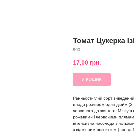
Томат Цукерка Ізі
900
17,00
грн.
У КОШИК
Ранньостиглий сорт виведений
плоди розміром один дюйм (2,5 
червоного до жовтого. М'якуш 
рожевими і червоними плямами
інтенсивна насолода з нотками
з відмінним розвитком (понад 