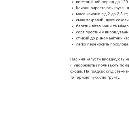
вегетаційний період до 120 
Качани виростають круглі, 
маса качанів від 2 до 2,5 кг;
смак яскравий, дуже сокови
багатий вітамінний та міне
сорт простий у вирощуванні
стійкий до різноманітних хв
легко переносить похолодан
Насіння капусти висаджують на
її удобрюють і поливають помі
сходів. На грядках слід стежи
та гарною пухкістю ґрунту.