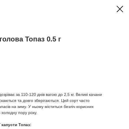
олова Топаз 0.5 г
зріває за 110-120 днів вагою до 2,5 кг. Великі качани
каються та довго зберігаються. Цей сорт часто
пасів на зиму. У ньому міститься безліч корисних
в холодну пору року.
 капусти Топаз: