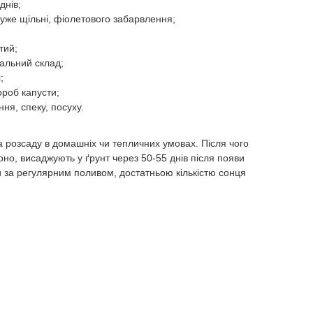
днів;
дуже щільні, фіолетового забарвлення;
тий;
ральний склад;
;
ороб капусти;
ня, спеку, посуху.
 розсаду в домашніх чи тепличних умовах. Після чого
рно, висаджують у ґрунт через 50-55 днів після появи
ти за регулярним поливом, достатньою кількістю сонця