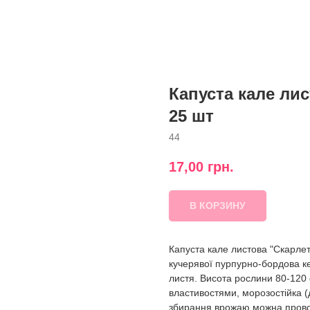
Капуста кале лис
25 шт
44
17,00
грн.
В КОРЗИНУ
Капуста кале листова "Скарлет
кучерявої пурпурно-бордова к
листя. Висота рослини 80-120 
властивостями, морозостійка (
збирання врожаю можна прово