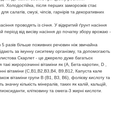
ті. Холодостійка, після перших заморозків стає
для салатів, смузі, чіпсів, гарнірів та декоративних
сіння проводять із січня. У відкритий ґрунт насіння
ий період від висіву насіння до початку збору врожаю -
 5 разів більше поживних речовин ніж звичайна
відають за імунну сиситему організму, та допомогають
 листова Скарлет - це джерело дуже багатьох
 такі жиророзчинні вітаміни як (А, Бета-каротин, D ,
инні вітаміни (С,В1,В2,В3,В4, В9,В12, Капуста кале
 також вітаміни групи B (B1, B3, B6), фолієву кислоту та
ть значну кількість мінералів, таких як калій, кальцій,
нтиоксиданти, клітковину та омега-3 жирні кислоти.