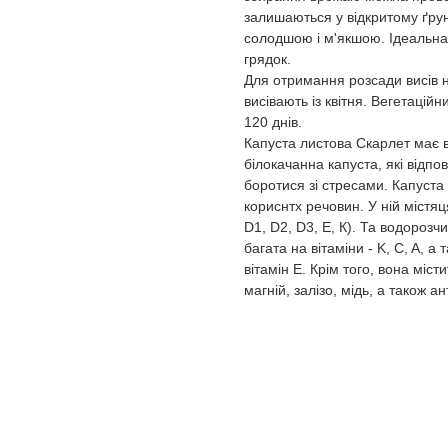
залишаються у відкритому ґрун
солодшою ​​і м'якшою. Ідеальна 
грядок.
Для отримання розсади висів на
висівають із квітня. Вегетаційн
120 днів.
Капуста листова Скарлет має в
білокачанна капуста, які відпо
боротися зі стресами. Капуста
кориснтх речовин. У ній містяця
D1, D2, D3, Е, К). Та водорозч
багата на вітаміни - K, C, A, а
вітамін Е. Крім того, вона місти
магній, залізо, мідь, а також а