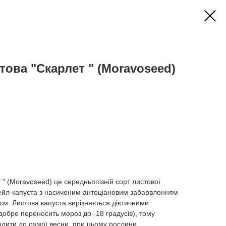
това "Скарлет " (Moravoseed)
 " (Moravoseed) це середньопізній сорт листової
ейл-капуста з насиченим антоціановим забарвленням
см. Листова капуста вирізняється дієтичними
добре переносить мороз до -18 градусів), тому
дити до самої весни, при цьому рослини