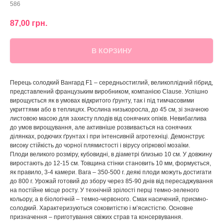
586
87,00
грн.
В КОРЗИНУ
Перець солодкий Вангард F1 – середньостиглий, великоплідний гібрид,
представлений французьким виробником, компанією Clause. Успішно
вирощується як в умовах відкритого ґрунту, так і під тимчасовими
укриттями або в теплицях. Рослина низькоросла, до 45 см, зі значною
листовою масою для захисту плодів від сонячних опіків. Невибаглива
до умов вирощування, але активніше розвивається на сонячних
ділянках, родючих ґрунтах і при інтенсивній агротехніці. Демонструє
високу стійкість до чорної плямистості і вірусу огіркової мозаїки.
Плоди великого розміру, кубовидні, в діаметрі близько 10 см. У довжину
виростають до 12-15 см. Товщина стінки становить 10 мм, формується,
як правило, 3-4 камери. Вага – 350-500 г. деякі плоди можуть достигати
до 800 г. Урожай готовий до збору через 85-90 днів від пересаджування
на постійне місце росту. У технічній зрілості перці темно-зеленого
кольору, а в біологічній – темно-червоного. Смак насичений, приємно-
солодкий. Характеризуються соковитістю і м’ясистістю. Основне
призначення – приготування свіжих страв та консервування.