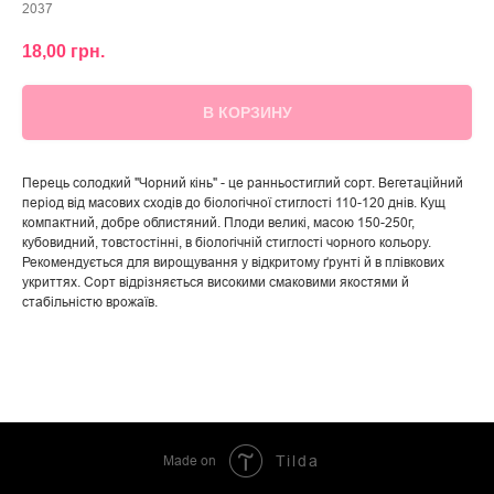
2037
18,00
грн.
В КОРЗИНУ
Перець солодкий "Чорний кінь" - це ранньостиглий сорт. Вегетаційний
період від масових сходів до біологічної стиглості 110-120 днів. Кущ
компактний, добре облистяний. Плоди великі, масою 150-250г,
кубовидний, товстостінні, в біологічній стиглості чорного кольору.
Рекомендується для вирощування у відкритому ґрунті й в плівкових
укриттях. Сорт відрізняється високими смаковими якостями й
стабільністю врожаїв.
Made on
Tilda