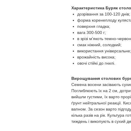
Характеристика Буряк столо
дозрівання за 100-120 днів;
форма коренеплоду куляст
поверхня гладка;
вага 300-500 г;
в зрізі м'якоть темно-червон
смак ніжний, солодкий;
використання універсальне
врожайність висока;
овочі стійкі до гнилі.
Вирощування столових буря
Семена восени засівають сухим
Поглиблюють їх на 2 см, дотри
вийшли густими, їх варто прор
ґрунт нейтральної реакції. Ки
вапном. За сезон варто підгод
кілька разів на рік. Культура 
тиждень і викопують в сухий де