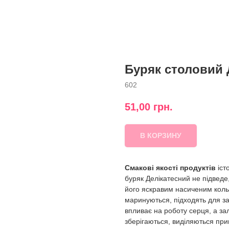
Буряк столовий 
602
51,00
грн.
В КОРЗИНУ
Смакові якості продуктів
іст
буряк Делікатесний не підвед
його яскравим насиченим коль
маринуються, підходять для за
впливає на роботу серця, а за
зберігаються, виділяються пр