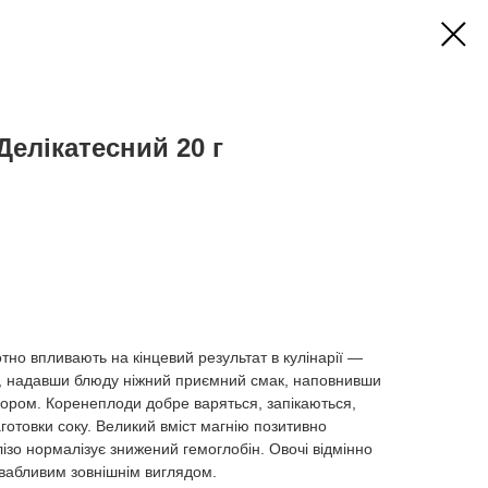
Делікатесний 20 г
отно впливають на кінцевий результат в кулінарії —
е, надавши блюду ніжний приємний смак, наповнивши
ором. Коренеплоди добре варяться, запікаються,
готовки соку. Великий вміст магнію позитивно
лізо нормалізує знижений гемоглобін. Овочі відмінно
ивабливим зовнішнім виглядом.