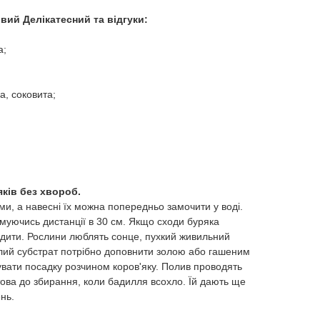
вий Делікатесний та відгуки:
а;
а, соковита;
;
ків без хвороб.
и, а навесні їх можна попередньо замочити у воді.
муючись дистанції в 30 см. Якщо сходи буряка
ідити. Рослини люблять сонце, пухкий живильний
слий субстрат потрібно доповнити золою або гашеним
увати посадку розчином коров'яку. Полив проводять
готова до збирання, коли бадилля всохло. Їй дають ще
нь.