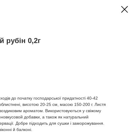
 рубін 0,2г
сходів до початку господарської придатності 40-42
облистнені, висотою 20-25 см, масою 150-200 г. Листя
гвоздиковим ароматом. Використовуються у свіжому
ряновкусовой добавки, а також як натуральний
сервації. Добре підходить для сушки і заморожування.
іконні й балконі.