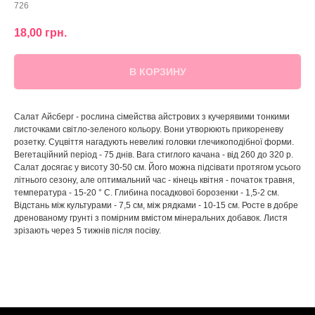
726
18,00
грн.
В КОРЗИНУ
Салат Айсберг - рослина сімейства айстрових з кучерявими тонкими
листочками світло-зеленого кольору. Вони утворюють прикореневу
розетку. Суцвіття нагадують невеликі головки глечикоподібної форми.
Вегетаційний період - 75 днів. Вага стиглого качана - від 260 до 320 р.
Салат досягає у висоту 30-50 см. Його можна підсівати протягом усього
літнього сезону, але оптимальний час - кінець квітня - початок травня,
температура - 15-20 ° С. Глибина посадкової борозенки - 1,5-2 см.
Відстань між культурами - 7,5 см, між рядками - 10-15 см. Росте в добре
дренованому грунті з помірним вмістом мінеральних добавок. Листя
зрізають через 5 тижнів після посіву.