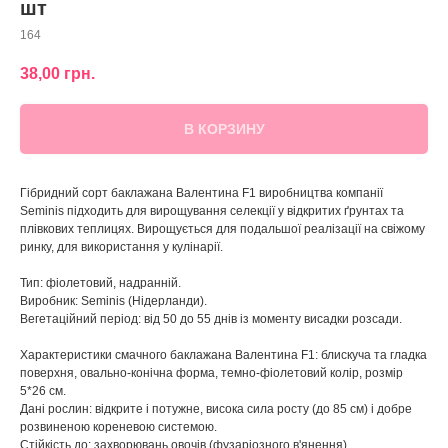
шт
164
38,00
грн.
В КОРЗИНУ
Гібридний сорт баклажана Валентина F1 виробництва компанії
Seminis підходить для вирощування селекції у відкритих ґрунтах та
плівкових теплицях. Вирощується для подальшої реалізації на свіжому
ринку, для використання у кулінарії.
Тип: фіолетовий, надранній.
Виробник: Seminis (Нідерланди).
Вегетаційний період: від 50 до 55 днів із моменту висадки розсади.
Характеристики смачного баклажана Валентина F1: блискуча та гладка
поверхня, овально-конічна форма, темно-фіолетовий колір, розмір
5*26 см.
Дані рослин: відкрите і потужне, висока сила росту (до 85 см) і добре
розвиненою кореневою системою.
Стійкість до: захворювань овочів (фузаріозного в'янення).