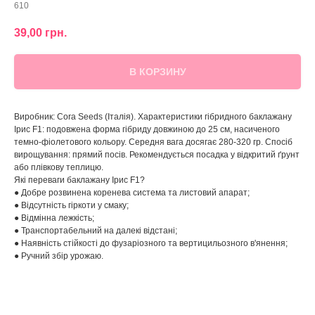
610
39,00
грн.
В КОРЗИНУ
Виробник: Cora Seeds (Італія). Характеристики гібридного баклажану
Ірис F1: подовжена форма гібриду довжиною до 25 см, насиченого
темно-фіолетового кольору. Середня вага досягає 280-320 гр. Спосіб
вирощування: прямий посів. Рекомендується посадка у відкритий ґрунт
або плівкову теплицю.
Які переваги баклажану Ірис F1?
● Добре розвинена коренева система та листовий апарат;
● Відсутність гіркоти у смаку;
● Відмінна лежкість;
● Транспортабельний на далекі відстані;
● Наявність стійкості до фузаріозного та вертицильозного в'янення;
● Ручний збір урожаю.