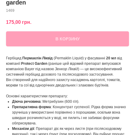
garden
1469
175,00
грн.
В КОРЗИНУ
Гербіцид
Пермаклін Ліквід
(Permaklin Liquid) у фасуванні
20 мл
від
компанії
Protect Garden
(раніше цей відомий препарат випускався
компанією Bayer під назвою
Зенкор Ліквід
) — це високоефективний
системний гербіцид дозового та післясходового застосування.
Він створений для надійного захисту насаджень картоплі, томатів,
моркви та сої від однорічних дводольних і злакових бур'янів.
Основні характеристики препарату:
Діюча речовина
: Метрибузин (600 г/л).
Препаративна форма
: Концентрат суспензії. Рідка форма значно
зручніша у використанні порівняно з порошками, оскільки вона
швидше розчиняється у воді, не пилить і не забиває форсунки
обприскувача.
Механізм дії
: Препарат діє як через листя (при післясходовому
внесенні), так і через ґрунт (при досходовому). Він руйнує процес