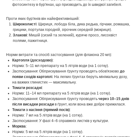
фотосинтезу в бур'янах, що призводить до їх швидкої загибелі.
Проти яких бур'янів він найефективніший:
Широколисті
: Щириця, лобода біла, дика редька, гірчаки, ромашка,
грицики, портулак городній, зірочник середній (мокриця).
Злакові
: Мишій (сизий та зелений), куряче просо, лисохвіст
полями, пажитниця.
Норми витрати та спосіб застосування (для флакона 20 мл):
Картопля (досходово)
:
Норма
: 5–11 мл препарату на 5 літрів води (на 1 сотку).
Застосування
: Обприскування ґрунту проводять обов'язково
до
появи сходів картоплі
. На легких ґрунтах беруть мінімальну дозу,
на важких глинистих — максимальну.
Томати розсадні
:
Норма
: 11–14 мл препарату на 5 літрів води (на 1 сотку).
Застосування
: Обприскування ґрунту проводять
через 10–15 днів
після висадки розсади
в ґрунт, коли вона вже добре прижилася.
Томати з насіння (прямий посів)
:
Норма
: 7 мл на 5 літрів води (на 1 сотку).
Застосування
: У фазі 4–6 справжніх листків у культури.
Морква
:
Норма
: 5 мл на 5 літрів води (на 1 сотку).