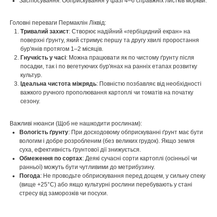
Застосування
: Обприскування у фазі 4–6 справжніх листків моркви.
Головні переваги Пермаклін Ліквід:
Тривалий захист
: Створює надійний «гербіцидний екран» на
поверхні ґрунту, який стримує першу та другу хвилі проростання
бур'янів протягом 1–2 місяців.
Гнучкість у часі
: Можна працювати як по чистому ґрунту після
посадки, так і по вегетуючих бур'янах на ранніх етапах розвитку
культур.
Ідеальна чистота міжрядь
: Повністю позбавляє від необхідності
важкого ручного прополювання картоплі чи томатів на початку
сезону.
Важливі нюанси (Щоб не нашкодити рослинам):
Вологість ґрунту
: При досходовому обприскуванні ґрунт має бути
вологим і добре розробленим (без великих грудок). Якщо земля
суха, ефективність ґрунтової дії знижується.
Обмеження по сортах
: Деякі сучасні сорти картоплі (осінньої чи
ранньої) можуть бути чутливими до метрибузину.
Погода
: Не проводьте обприскування перед дощем, у сильну спеку
(вище +25°C) або якщо культурні рослини перебувають у стані
стресу від заморозків чи посухи.