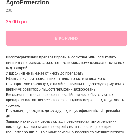
AgroProtection
230
25,00
грн.
В КОРЗИНУ
Високоефективний препарат проти абсолютної більшості комах-
шкідників, що завдає серйозної шкоди сільському господарству та всіх
видів хвороб.
У шкідників не виникає стійкість до препарату;
Ефективний при нормальних та підвищених температурах;
Припарат має токсичну дію на яйця, личинки та дорослу форму комах,
пригнічує розвиток більшості грибкових захворювань;
Висококонцентроване фосфорно-калійне мікродобрива у складі
препарату має антистресовий ефект, відновлює ріст і підвищує якість
урожаю;
Прилипач, що входить до складу, підвищує ефективність і тривалість
дії.
Завдяки наявності у своєму складі поверхнево-активної речовини
покращується змочування поверхні листя та рослин, що сприяє
кращому проникненню діючих речовин у рослину та зменшує витрату