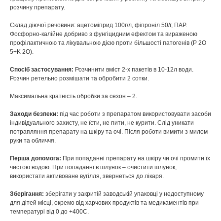
розчину препарату.
Склад діючої речовини: ацетоміприд 100г/л, фіпроніл 50/г, ПАР.
Фосфорно-калійне добриво з фунгіцидним ефектом та вираженою
профілактичною та лікувальною дією проти більшості патогенів (P 2O
5+K 2O).
Спосіб застосування:
Розчинити вміст 2-х пакетів в 10-12л води.
Розчин ретельно розмішати та обробити 2 сотки.
Максимальна кратність обробки за сезон – 2.
Заходи безпеки:
під час роботи з препаратом використовувати засоби
індивідуального захисту, не їсти, не пити, не курити. Слід уникати
потрапляння препарату на шкіру та очі. Після роботи вимити з милом
руки та обличчя.
Перша допомога:
При попаданні препарату на шкіру чи очі промити їх
чистою водою. При попаданні в шлунок – очистити шлунок,
використати активоване вугілля, звернеться до лікаря.
Зберігання:
зберігати у закритій заводській упаковці у недоступному
для дітей місці, окремо від харчових продуктів та медикаментів при
температурі від 0 до +400С.