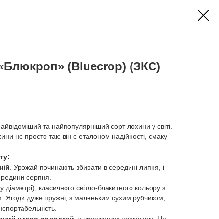
«Блюкроп» (Bluecrop) (ЗКС)
найвідоміший та найпопулярніший сорт лохини у світі.
ни не просто так: він є еталоном надійності, смаку
ту:
ній
. Урожай починають збирати в середині липня, і
ередини серпня.
у діаметрі), класичного світло-блакитного кольору з
. Ягоди дуже пружні, з маленьким сухим рубчиком,
нспортабельність.
аний кисло-солодкий
, з вираженим ароматом. Це