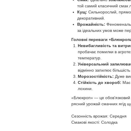
той самий класичний смак л
Кущ:
Сильнорослий, прямо
декоративний.
Врожайність:
Феноменальн
за ідеальних умов може пер
Головні переваги «Блюкроп
Невибагливість та витри
пробачає помилки в агротех
температур.
Універсальний запилюва
відмінно запилює більшість і
Морозостійкість:
Дуже ви
Стійкість до хвороб:
Має 
лохини.
«Блюкроп» — це обов'язковий с
рясний урожай смачних ягід що
Сезонність врожая: Середня
Смакові якості: Солодка