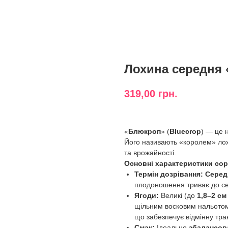
Лохина середня 
319,00
грн.
«
Блюкроп
» (
Bluecrop
) — це 
Його називають «королем» лохи
та врожайності.
Основні характеристики сор
Термін дозрівання:
Серед
плодоношення триває до с
Ягоди:
Великі (до
1,8–2 см
щільним восковим нальотом
що забезпечує відмінну тра
Смак:
Ідеально
збалансов