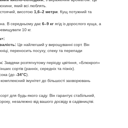
охини, який всі люблять.
стоячий, висотою
1,6–2 метри
. Кущ потужний та
а. В середньому дає
6–9 кг
ягід із дорослого куща, а
евищувати 10 кг.
а»:
валість:
Це найлегший у вирощуванні сорт. Він
ніці, переносить посуху, спеку та перепади
ч:
Завдяки розтягнутому періоду цвітіння, «Блюкроп»
нших сортів (ранніх, середніх та пізніх).
сока (до
-34°C
).
комплексний імунітет до більшості захворювань
орт для будь-якого саду. Він гарантує стабільний,
року, незалежно від вашого досвіду в садівництві.