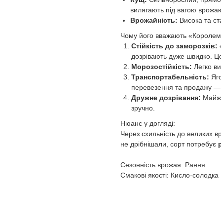
вилягають під вагою врожа
Врожайність:
Висока та ст
Чому його вважають «Королем 
Стійкість до заморозків:
«
дозрівають дуже швидко. Це
Морозостійкість:
Легко в
Транспортабельність:
Яго
перевезення та продажу — в
Дружне дозрівання:
Майже
зручно.
Нюанс у догляді:
Через схильність до великих 
не дрібнішали, сорт потребує
Сезонність врожая: Рання
Смакові якості: Кисло-солодка