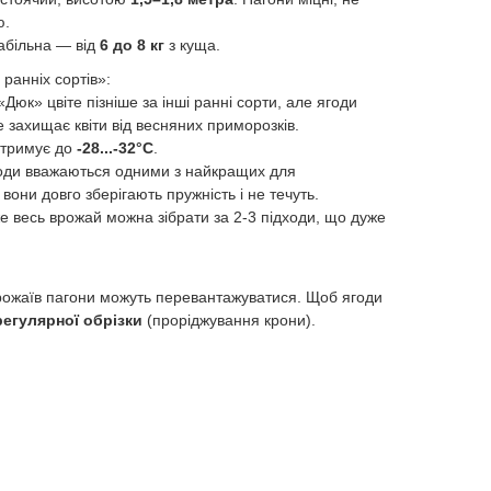
ю.
абільна — від
6 до 8 кг
з куща.
ранніх сортів»:
Дюк» цвіте пізніше за інші ранні сорти, але ягоди
 захищає квіти від весняних приморозків.
итримує до
-28...-32°C
.
ди вважаються одними з найкращих для
они довго зберігають пружність і не течуть.
 весь врожай можна зібрати за 2-3 підходи, що дуже
врожаїв пагони можуть перевантажуватися. Щоб ягоди
регулярної обрізки
(проріджування крони).