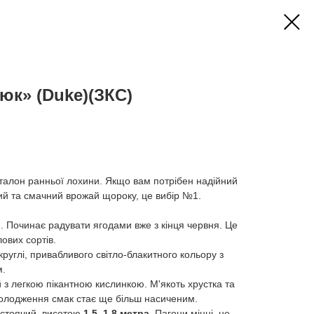
юк» (Duke)(ЗКС)
талон ранньої лохини. Якщо вам потрібен надійний
кий та смачний врожай щороку, це вибір №1.
й
. Починає радувати ягодами вже з кінця червня. Це
ових сортів.
округлі, привабливого світло-блакитного кольору з
м.
з легкою пікантною кислинкою. М'якоть хрустка та
холодження смак стає ще більш насиченим.
стоячий, висотою
1,5–1,8 метра
. Пагони міцні, не