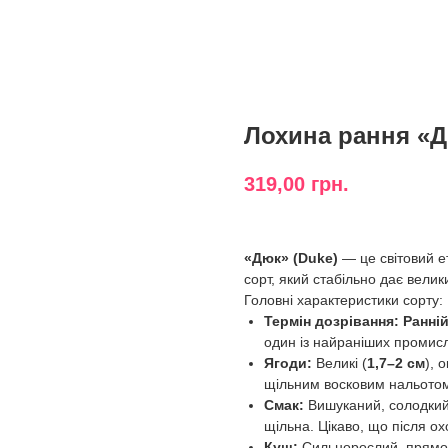
Лохина рання «Д
319,00
грн.
«Дюк» (Duke)
— це світовий е
сорт, який стабільно дає вели
Головні характеристики сорту:
Термін дозрівання:
Ранні
один із найраніших промисл
Ягоди:
Великі (
1,7–2 см
), 
щільним восковим нальото
Смак:
Вишуканий, солодкий 
щільна. Цікаво, що після о
Кущ:
Сильнорослий, прямо