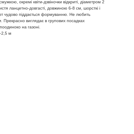
смужкою, окремі квіти-дзвіночки відкриті, діаметром 2
 Листя ланцетно-довгасті, довжиною 6-8 см, шорсткі і
орт чудово піддається формуванню. Не любить
ги. Прекрасно виглядає в групових посадках
поодиноко на газоні.
-2,5 м