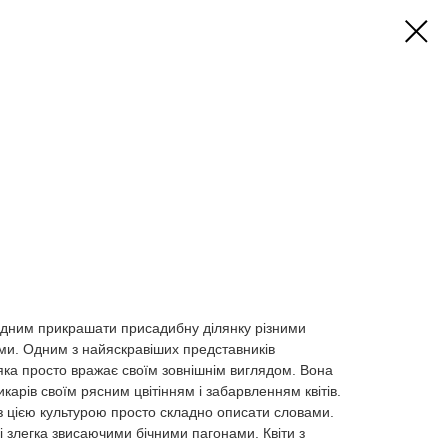
одним прикрашати присадибну ділянку різними
ами. Одним з найяскравіших представників
яка просто вражає своїм зовнішнім виглядом. Вона
икарів своїм рясним цвітінням і забарвленням квітів.
 цією культурою просто складно описати словами.
і злегка звисаючими бічними пагонами. Квіти з