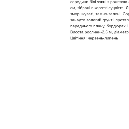
середини білі зовні з рожевою 
см, зібрані в короткі суцвіття.
зморшкуваті, темно-зелені. С
занадто вологий грунт і протя
переднього плану, бордюрах і 
Висота рослини-2,5 м, діаметр
Цвітіння: червень-липень