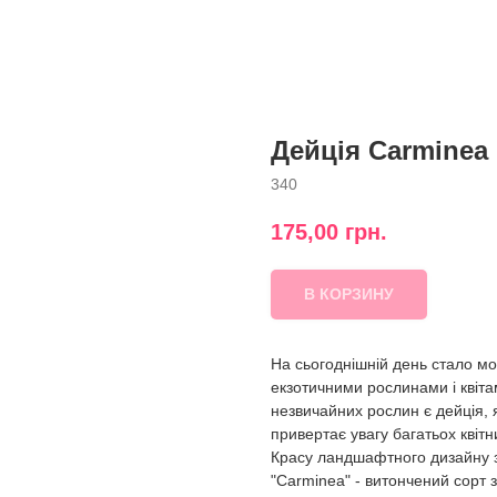
Дейція Carminea
340
175,00
грн.
В КОРЗИНУ
На сьогоднішній день стало м
екзотичними рослинами і квіт
незвичайних рослин є дейція, 
привертає увагу багатьох квітн
Красу ландшафтного дизайну з
"Carminea" - витончений сорт з