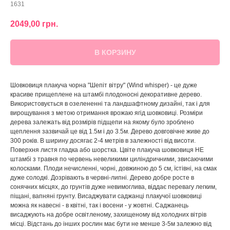
1631
2049,00
грн.
В КОРЗИНУ
Шовковиця плакуча чорна "Шепіт вітру" (Wind whisper) - це дуже
красиве прищеплене на штамбі плодоносні декоративне дерево.
Використовується в озелененні та ландшафтному дизайні, так і для
вирощування з метою отримання врожаю ягід шовковиці. Розміри
дерева залежать від розмірів підщепи на якому було зроблено
щеплення зазвичай це від 1.5м і до 3.5м. Дерево довговічне живе до
300 років. В ширину досягає 2-4 метрів в залежності від висоти.
Поверхня листя гладка або шорстка. Цвіте плакуча шовковиця НЕ
штамбі з травня по червень невеликими циліндричними, звисаючими
колосками. Плоди нечисленні, чорні, довжиною до 5 см, їстівні, на смак
дуже солодкі. Дозрівають в червні-липні. Дерево добре росте в
сонячних місцях, до грунтів дуже невимоглива, віддає перевагу легким,
піщані, вапняні грунту. Висаджувати саджанці плакучої шовковиці
можна як навесні - в квітні, так і восени - у жовтні. Саджанець
висаджують на добре освітленому, захищеному від холодних вітрів
місці. Відстань до інших рослин має бути не менше 3-5м залежно від