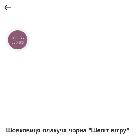
КНОПКА
ЗВ'ЯЗКУ
Шовковиця плакуча чорна "Шепіт вітру"