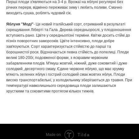
Перші плоди з'являються на 3-4 р. Врожаї на яблуні регулярні без
річних перерв, відмінно переживає зиму і любить поливи. Смачно
виходить сушка, роблять чудовий сік.
Яблуня "Моді"
- Це новий італійський сорт, отриманий в результаті
схрещування Ліберті та Гала. Дерева середньорослі, у плодоношення
вступають рано. Цвіте у середньопізні терміни. Квітки досить стійкі до
пізніх поворотних заморозків. Цвіте інтенсивно, плоди добре
зав'язуються. Сорт характеризується стійкістю до парші та
борошнистої роси. Відзначається певна стійкість до попелиці. Плоди
великі 180-200г, подовженої форми, з яскравим червоним
забарвленням плодів. М'якуш жовтий, ніжний, дуже соковитий і дуже
солодкий, десертного смаку. Єдине червоне яблуко, що має хрумку
м'якоть зелених яблук і гострий солодкий смак жовтих яблук. Плоди
високо транспортабельні, у холодильнику зберігаються до травня. При
температурі навколишнього середовища плоди залишаються
хрусткими та соковитими протягом кількох тижнів.
Tilda
Made on