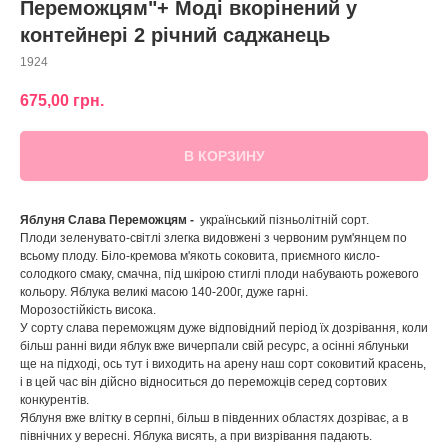
Переможцям"+ Моді вкорінений у
контейнері 2 річний саджанець
1924
675,00
грн.
В КОРЗИНУ
Яблуня Слава Переможцям -
український пізньолітній сорт.
Плоди зеленувато-світлі злегка видовжені з червоним рум'янцем по
всьому плоду. Біло-кремова м'якоть соковита, приємного кисло-
солодкого смаку, смачна, під шкірою стиглі плоди набувають рожевого
кольору. Яблука великі масою 140-200г, дуже гарні.
Морозостійкість висока.
У сорту слава переможцям дуже відповідний період їх дозрівання, коли
більш ранні види яблук вже вичерпали свій ресурс, а осінні яблуньки
ще на підході, ось тут і виходить на арену наш сорт соковитий красень,
і в цей час він дійсно відноситься до переможців серед сортових
конкурентів.
Яблуня вже влітку в серпні, більш в південних областях дозріває, а в
північних у вересні. Яблука висять, а при визрівання падають.