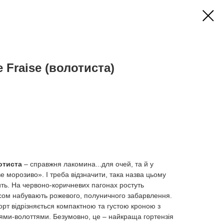
 Fraise (волотиста)
отиста
– справжня лакомина...для очей, та й у
е морозиво». І треба відзначити, така назва цьому
ть. На червоно-коричневих пагонах ростуть
 часом набувають рожевого, полуничного забарвлення.
сорт відрізняється компактною та густою кроною з
ями-волоттями. Безумовно, це – найкраща гортензія