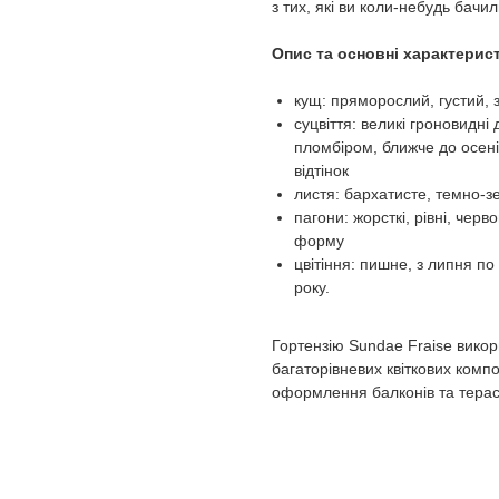
з тих, які ви коли-небудь бачил
Опис та основні характерист
кущ: пряморослий, густий, 
суцвіття: великі гроновидні
пломбіром, ближче до осені
відтінок
листя: бархатисте, темно-з
пагони: жорсткі, рівні, черв
форму
цвітіння: пишне, з липня по
року.
Гортензію Sundae Fraise викори
багаторівневих квіткових компо
оформлення балконів та терас