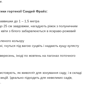
и.
ики гортензії Сандей Фрайз:
заввишки до 1 – 1,5 метра
 до 25 см завдовжки, нагадують ріжок з полуничним
 квіти з білого забарвлюються в яскраво-рожевий
еленого кольору
оні, гнуться під вагою суцвіть і надають кущу кулясту
 вересень, іноді по жовтень на пагонах поточного
стовують, як живопліт для зонування саду, і в складі
зицій. Ідеально підходить для невеликих садів,
.