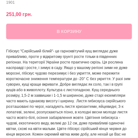
1901
251,00
грн.
В КОРЗИНУ
Гібіскус "Сирійський білий"- це гарноквітучий кущ виглядає дуже
привабливо, проте у відкритому грунті росте тільки в південних
регіонах. На території України росте практично скрізь. Ця рослина
насправді і росте, і зимує в саду. Якщо у вашому регіоні зими не дуже
морозні, гібіскус чудово перезимує і без укриття, може пережити
короткочасне зниження температури до -20° С без укриття. У разі зим
суворих, кущі краще вкривати. Добре виглядає як соло, так і в групі
кущів або в живоплоту. Культура є листопадною. Кущ середнього
розміру, 1,5-2 м заввишки і 1-1,5 м шириною, дуже старі екземпляри
часто мають однакову висоту і ширину. Листя гибискуса сирійського
розташовані по черзі, нагадують листя хризантеми, яйцевидні, 3-х
лопатеві, зелені, розпускаються пізно, в холодні весни молоде листя
часто жовто-білі, осіння забарвлення жовте. Цвітіння гибискуса -
чудові, екзотичного виду, великі до 12 см, дуже привабливі одиночні
квітки, схожі на квіти мальви. Цвіте гібіскус сірійський кінця червня до
кінця вересня. Кожен окремий квітка живе добу, але нехай це Вас не