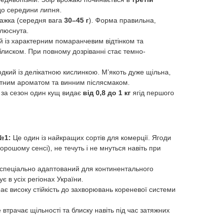
до середини липня.
ажка (середня вага
30–45 г
). Форма правильна,
плюснута.
 із характерним помаранчевим відтінком та
лиском. При повному дозріванні стає темно-
дкий із делікатною кислинкою. М’якоть дуже щільна,
атним ароматом та винним післясмаком.
за сезон один кущ видає
від 0,8 до 1 кг
ягід першого
№1:
Це один із найкращих сортів для комерції. Ягоди
хорошому сенсі), не течуть і не мнуться навіть при
спеціально адаптований для континентального
є в усіх регіонах України.
є високу стійкість до захворювань кореневої системи
втрачає щільності та блиску навіть під час затяжних