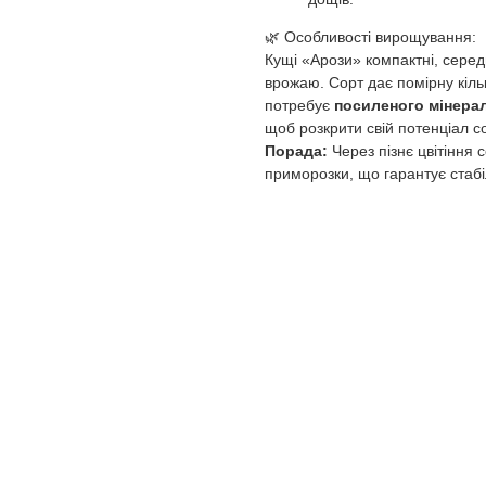
🌿 Особливості вирощування:
Кущі «Арози» компактні, серед
врожаю. Сорт дає помірну кіль
потребує
посиленого мінера
щоб розкрити свій потенціал с
Порада:
Через пізнє цвітіння 
приморозки, що гарантує стаб