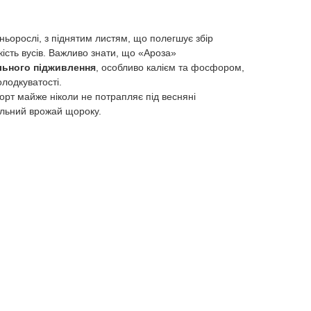
ньорослі, з піднятим листям, що полегшує збір
кість вусів. Важливо знати, що «Ароза»
льного підживлення
, особливо калієм та фосфором,
олодкуватості.
сорт майже ніколи не потрапляє під весняні
ільний врожай щороку.