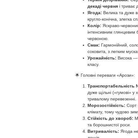
декаді червня
і триває 
Ягода:
Велика та дуже в
кругло-конічна, злегка с
Колір:
Яскраво-червоний
інтенсивним глянцевим б
червоною.
Смак:
Гармонійний, соло
соковита, з легким муск
Урожайність:
Висока — 
класу.
🌟 Головні переваги «Арози»:
Транспортабельність 
дуже щільні («гумові» у 
тривалому перевезенні.
Морозостійкість:
Сорт 
клімату, тому чудово зиму
Стійкість до хвороб:
Ма
та борошнистої роси.
Витривалість:
Ягода не 
дощів.