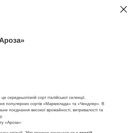
«Ароза»
це середньопізній сорт італійської селекції,
я популярних сортів «Мармелада» та «Чендлер». В
альне поєднання високої врожайності, витривалості та
у.
ту «Ароза»:
дньопізній. Збір врожаю починається в
третій