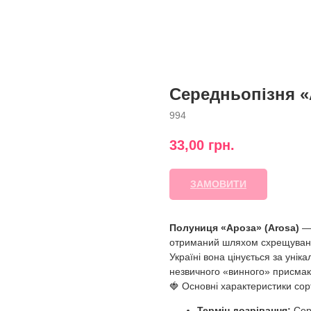
Середньопізня 
994
33,00
грн.
ЗАМОВИТИ
Полуниця «Ароза» (Arosa)
— 
отриманий шляхом схрещуванн
Україні вона цінується за унік
незвичного «винного» присмак
🍓 Основні характеристики сор
Термін дозрівання:
Сере