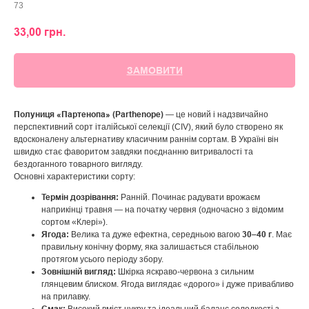
73
33,00
грн.
ЗАМОВИТИ
Полуниця «Партенопа» (Parthenope)
— це новий і надзвичайно
перспективний сорт італійської селекції (CIV), який було створено як
вдосконалену альтернативу класичним раннім сортам. В Україні він
швидко стає фаворитом завдяки поєднанню витривалості та
бездоганного товарного вигляду.
Основні характеристики сорту:
Термін дозрівання:
Ранній. Починає радувати врожаєм
наприкінці травня — на початку червня (одночасно з відомим
сортом «Клері»).
Ягода:
30–40 г
Велика та дуже ефектна, середньою вагою
. Має
правильну конічну форму, яка залишається стабільною
протягом усього періоду збору.
Зовнішній вигляд:
Шкірка яскраво-червона з сильним
глянцевим блиском. Ягода виглядає «дорого» і дуже привабливо
на прилавку.
Смак: