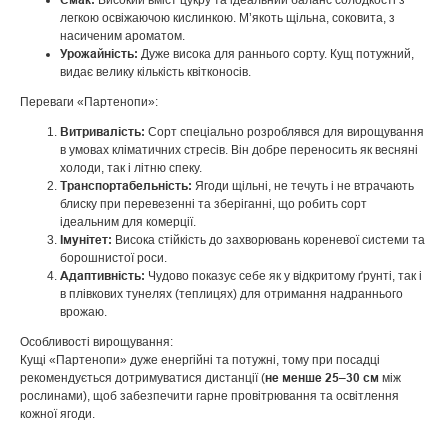
Високий вміст цукру та ідеальний баланс солодкості з
легкою освіжаючою кислинкою. М’якоть щільна, соковита, з
насиченим ароматом.
Урожайність:
Дуже висока для раннього сорту. Кущ потужний,
видає велику кількість квітконосів.
Переваги «Партенопи»:
Витривалість:
Сорт спеціально розроблявся для вирощування
в умовах кліматичних стресів. Він добре переносить як весняні
холоди, так і літню спеку.
Транспортабельність:
Ягоди щільні, не течуть і не втрачають
блиску при перевезенні та зберіганні, що робить сорт
ідеальним для комерції.
Імунітет:
Висока стійкість до захворювань кореневої системи та
борошнистої роси.
Адаптивність:
Чудово показує себе як у відкритому ґрунті, так і
в плівкових тунелях (теплицях) для отримання надраннього
врожаю.
Особливості вирощування:
Кущі «Партенопи» дуже енергійні та потужні, тому при посадці
не менше 25–30 см
рекомендується дотримуватися дистанції (
між
рослинами), щоб забезпечити гарне провітрювання та освітлення
кожної ягоди.