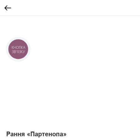
КНОПКА
ЗВ'ЯЗКУ
Рання «Партенопа»