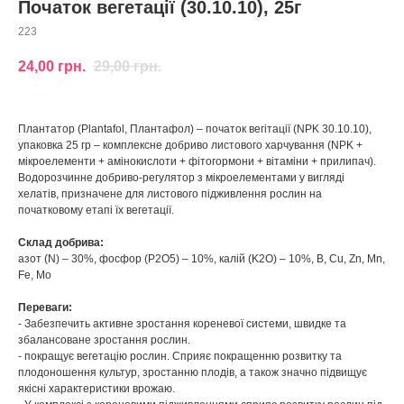
Початок вегетації (30.10.10), 25г
223
24,00
грн.
29,00
грн.
Плантатор (Plantafol, Плантафол) – початок вегітації (NPK 30.10.10),
упаковка 25 гр – комплексне добриво листового харчування (NPK +
мікроелементи + амінокислоти + фітогормони + вітаміни + прилипач).
Водорозчинне добриво-регулятор з мікроелементами у вигляді
хелатів, призначене для листового підживлення рослин на
початковому етапі їх вегетації.
Склад добрива:
азот (N) – 30%, фосфор (P2O5) – 10%, калій (K2O) – 10%, B, Cu, Zn, Mn,
Fe, Mo
Переваги:
- Забезпечить активне зростання кореневої системи, швидке та
збалансоване зростання рослин.
- покращує вегетацію рослин. Сприяє покращенню розвитку та
плодоношення культур, зростанню плодів, а також значно підвищує
якісні характеристики врожаю.