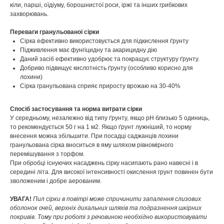
кіли, парші, оїдіуму, борошнистої роси, іржі та інших грибкових
захворювань.
Переваги гранульованої сірки
Сірка ефективно використовується для підкислення ґрунту
Підживлення має фунгіцидну та акарицидну дію
Даний засіб ефективно удобрює та покращує структуру ґрунту.
Добриво підвищує кислотність ґрунту (особливо корисно для
лохини)
Сірка гранульована сприяє приросту врожаю на 30-40%
Спосіб застосування та норма витрати сірки
У середньому, незалежно від типу ґрунту, якщо pH близько 5 одиниць,
то рекомендується 50 г на 1 м2. Якщо ґрунт лужніший, то норму
внесення можна збільшити. При посадці саджанців лохини
гранульована сірка вноситься в яму шляхом рівномірного
перемішування з торфом.
При обробці існуючих насаджень сірку насипають рано навесні і в
середині літа. Для високої інтенсивності окислення грунт повинен бути
зволоженим і добре аерованим.
УВАГА!
Пил сірки в повітрі може спричинити запалення слизових
оболонок очей, верхніх дихальних шляхів та подразнення шкірних
покривів. Тому при роботі з речовиною необхідно використовувати