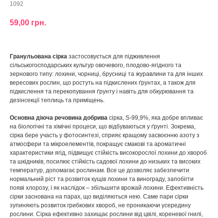
1092
59,00
грн.
Гранульована сірка
застосовується для підживлення
сільськогосподарських культур овочевого, плодово-ягідного та
зернового типу: лохини, чорниці, брусниці та журавлини та для інших
вересових рослин, що ростуть на підкислених ґрунтах, а також для
підкислення та перекопування ґрунту і навіть для обкурювання та
дезінсекції теплиць та приміщень.
Основна діюча речовина добрива
сірка, S-99,9%, яка добре впливає
на біологічні та хімічні процеси, що відбуваються у ґрунті. Зокрема,
сірка бере участь у фотосинтезі, сприяє кращому засвоєнню азоту з
атмосфери та мікроелементів, покращує смакові та ароматичні
характеристики ягід, підвищує стійкість високорослої лохини до хвороб
та шкідників, посилює стійкість садової лохини до низьких та високих
температур, допомагає рослинам. Все це дозволяє забезпечити
нормальний ріст та розвиток кущів лохини та винограду, запобігти
появі хлорозу, і як наслідок – збільшити врожай лохини. Ефективність
сірки заснована на парах, що виділяються нею. Саме пари сірки
зупиняють розвиток грибкових хвороб, не проникаючи усередину
рослини. Сірка ефективно захищає рослини від цвілі, кореневої гнилі,