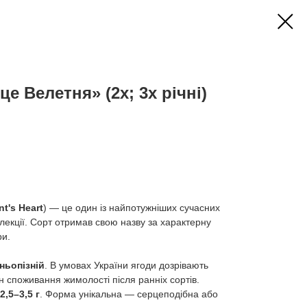
 Велетня» (2х; 3х річні)
nt's Heart
) — це один із найпотужніших сучасних
елекції. Сорт отримав свою назву за характерну
ри.
ньопізній
. В умовах України ягоди дозрівають
н споживання жимолості після ранніх сортів.
2,5–3,5 г
. Форма унікальна — серцеподібна або