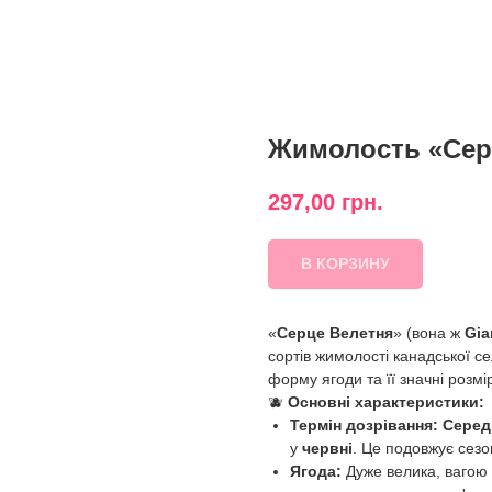
Жимолость «Серце
297,00
грн.
В КОРЗИНУ
«
Серце Велетня
» (вона ж
Gia
сортів жимолості канадської с
форму ягоди та її значні розмі
🫐
Основні характеристики:
Термін дозрівання:
Серед
у
червні
. Це подовжує сезо
Ягода:
Дуже велика, вагою