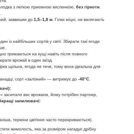
ста.
олодка з легкою приємною кислинкою,
без гіркоти
.
.
чий, заввишки до
1,5–1,8 м
. Гілки міцні, не вилягають
дин із найбільших сортів у світі. Збирати такі ягоди
ше.
но тримаються на кущі навіть після повного
ирати врожай в один заїзд.
рка щільна, ягода не тече, тому вона ідеальна для
 канадці, сорт «залізний» — витримує до
-40°C
.
ачі):
» засипало вас врожаєм, йому потрібен партнер,
йкращі запилювачі:
аніша, терміни цвітіння часто перекриваються).
тити жимолость, яка за розміром нагадує дрібну