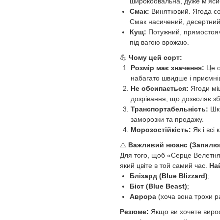
широкоовальна, дуже м'яси
Смак:
Винятковий. Ягода с
Смак насичений, десертний
Кущ:
Потужний, прямостоя
під вагою врожаю.
💪
Чому цей сорт:
Розмір має значення:
Це о
набагато швидше і приємні
Не обсипається:
Ягоди міц
дозрівання, що дозволяє зб
Транспортабельність:
Шкі
заморозки та продажу.
Морозостійкість:
Як і всі
⚠️
Важливий нюанс (Запилюв
Для того, щоб «Серце Велетня
який цвіте в той самий час.
На
Блізард (Blue Blizzard)
;
Біст (Blue Beast)
;
Аврора
(хоча вона трохи р
Резюме:
Якщо ви хочете вирос