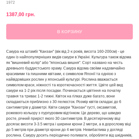
1972
1387,00
грн.
В КОРЗИНУ
Сакура на штамбі "Канзан" (вік від 2-х років, висота 160-200см) - це
один із найпопулярніших видів сакури в Україні. Культура також відома
як "вишневий колір" або "японська вишня". Сорт названо на честь
древнього буддистського храму. Сакура відома своїми надзвичайно
красивими та пишними квітами, є символом Японії та однією з
найвідоміших рослин у японській культурі. Рослина вважається
символом краси, ніжності та короткочасності життя. Цвіте цей вид
сакури на 1-2 рік після посадки. Починається цвітіння на початку
травня та триває 1-2 тижні. Квіток на гілках дуже багато, вони
складаються приблизно з 30 пелюсток. Розмір квітів складає до 6
сантиметрів у діаметрі. Квіти сакури "Канзан" густі, оксамитові,
рожевого кольору з пурпуровим відтінком. Це дерево, що швидко
росте, річний приріст якого 30 сантиметрів. В десятирічному віці
досягає висоти 3-3.5 метра і ширини крони 2 метри, а в дорослому віці
до 5 метрів при діаметрі крони до 4 метрів. Невибаглива у догляді
рослина. Сакуру досить періодично поливати, обробляти від шкідників,