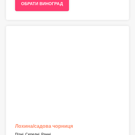
ОБРАТИ ВИНОГРАД
Лохина/садова чорниця
Пізні, Середні, Ранні