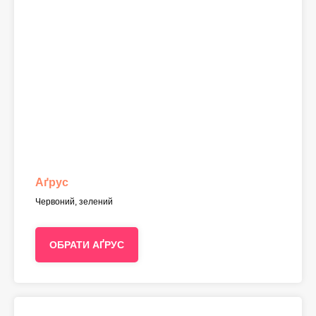
Аґрус
Червоний, зелений
ОБРАТИ АҐРУС