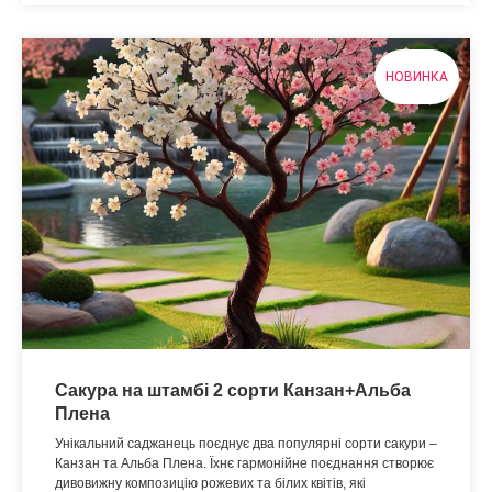
НОВИНКА
Сакура на штамбі 2 сорти Канзан+Альба
Плена
Унікальний саджанець поєднує два популярні сорти сакури –
Канзан та Альба Плена. Їхнє гармонійне поєднання створює
дивовижну композицію рожевих та білих квітів, які