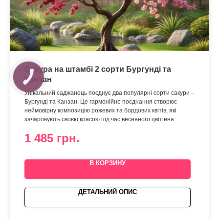
Сакура на штамбі 2 сорти Бургунді та
Канзан
Унікальний саджанець поєднує два популярні сорти сакури –
Бургунді та Канзан. Це гармонійне поєднання створює
неймовірну композицію рожевих та бордових квітів, які
зачаровують своєю красою під час весняного цвітіння.
1 485
грн.
В КОРЗИНУ
ДЕТАЛЬНИЙ ОПИС