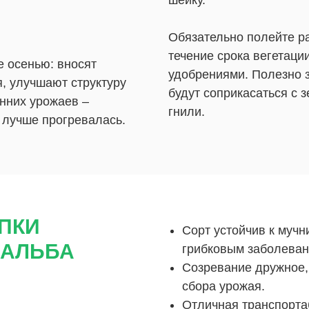
шейку.
Обязательно полейте ра
течение срока вегетаци
е осенью: вносят
удобрениями. Полезно з
я, улучшают структуру
будут соприкасаться с з
анних урожаев –
гнили.
 лучше прогревалась.
ПКИ
Сорт устойчив к мучн
 АЛЬБА
грибковым заболеван
Созревание дружное, 
сбора урожая.
Отличная транспорта