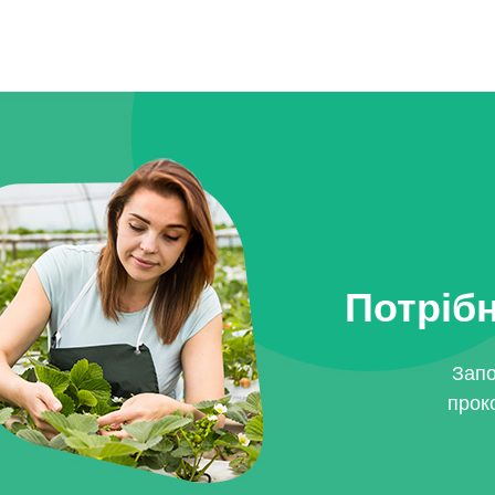
Потрібн
Запо
прок