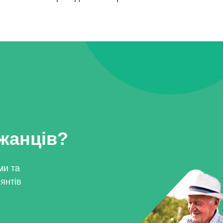
джанців?
ми та
янтів