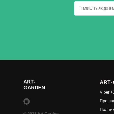
ART
-
ART
-
GARDEN
Viber 
Про на
Політик
©
2025 Art-Garden