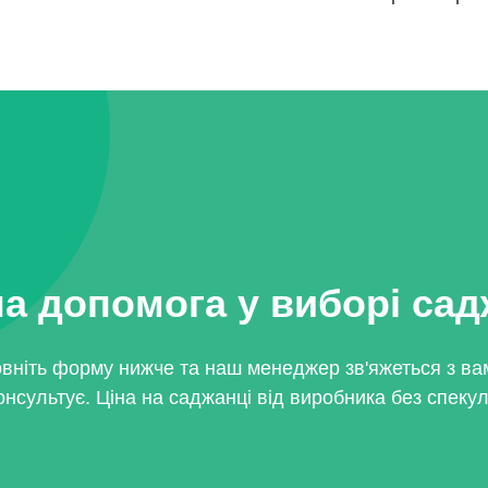
а допомога у виборі са
вніть форму нижче та наш менеджер зв'яжеться з ва
онсультує. Ціна на саджанці від виробника без спекул