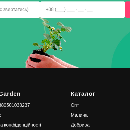
Garden
Каталог
+380501038237
Опт
с
Малина
а конфіденційності
Добрива