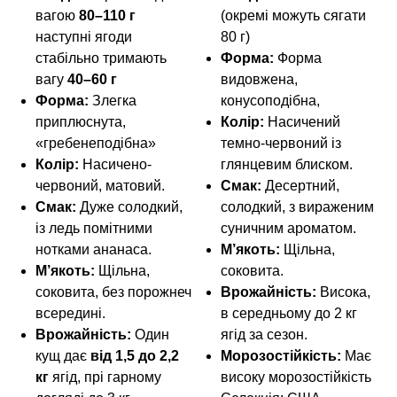
вагою
80–110 г
(окремі можуть сягати
наступні ягоди
80 г)
стабільно тримають
Форма:
Форма
вагу
40–60 г
видовжена,
Форма:
Злегка
конусоподібна,
приплюснута,
Колір:
Насичений
«гребенеподібна»
темно-червоний із
Колір:
Насичено-
глянцевим блиском.
червоний, матовий.
Смак:
Десертний,
Смак:
Дуже солодкий,
солодкий, з вираженим
із ледь помітними
суничним ароматом.
нотками ананаса.
М’якоть:
Щільна,
М’якоть:
Щільна,
соковита.
соковита, без порожнеч
Врожайність:
Висока,
всередині.
в середньому до 2 кг
Врожайність:
Один
ягід за сезон.
кущ дає
від 1,5 до 2,2
Морозостійкість:
Має
кг
ягід, прі гарному
високу морозостійкість