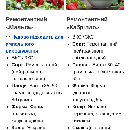
Ремонтантний
Ремонтантний
«Мальга»
«Кабрілло»
🍓
Чудово підходить для
ВКС / ЗКС
ампельного
Сорт:
Ремонтантний
вирощування
(нейтрального
ВКС / ЗКС
світлового дня)
Сорт:
Ремонтантний
Плоди:
:
Вагою 30–40
(нейтрального
грамів, часто досягають
світлового дня)
60 г
Плоди:
Вагою 35–50
Форма:
Форма
грамів, іноді досягають
ідеально
80 грамів.
конусоподібна.
Форма:
Форма
Колір:
Яскраво-
правильна,
червоний, з глянцевим
конусоподібна.
блиском
Колір:
Яскраво-
Смак:
Десертний,