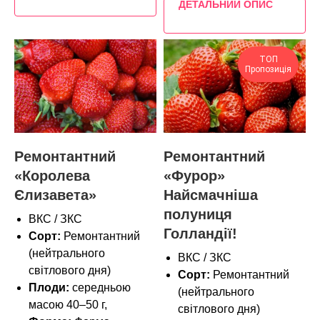
ДЕТАЛЬНИЙ ОПИС
ТОП
Пропозиція
Ремонтантний
Ремонтантний
«Королева
«Фурор»
Єлизавета»
Найсмачніша
полуниця
ВКС / ЗКС
Голландії!
Сорт:
Ремонтантний
(нейтрального
ВКС / ЗКС
світлового дня)
Сорт:
Ремонтантний
Плоди:
середньою
(нейтрального
масою 40–50 г,
світлового дня)