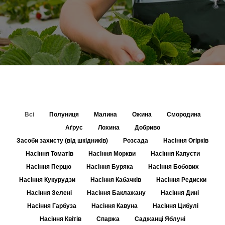
Всі
Полуниця
Малина
Ожина
Смородина
Аґрус
Лохина
Добриво
Засоби захисту (від шкідників)
Розсада
Насіння Огірків
Насіння Томатів
Насіння Моркви
Насіння Капусти
Насіння Перцю
Насіння Буряка
Насіння Бобових
Насіння Кукурудзи
Насіння Кабачків
Насіння Редиски
Насіння Зелені
Насіння Баклажану
Насіння Дині
Насіння Гарбуза
Насіння Кавуна
Насіння Цибулі
Насіння Квітів
Спаржа
Саджанці Яблуні