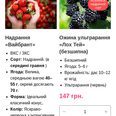
НОВИНКА
надранній
сорт
Надрання
Ожина ультрарання
«Вайбрант»
«Лох Тей»
(безшипна)
ВКС / ЗКС
Сорт:
Надранній. (в
Безшипний
середині травня
)
Ягода: 5–6 г
Ягода:
Велика,
Врожайність: дає 10–12
середньою вагою
40–
кг ягід
55 г
, окремі досягають
Ультрарання (червнь)
70 г
.
147
грн.
Форма:
Ідеальний
класичний конус,
Колір:
Яскраво-
червона з інтенсивним