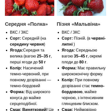
Середня «Полка»
Пізня «Мальвіна»
ВКС / ЗКС
ВКС / ЗКС
Сорт:
Середній (на
Сорт:
Пізній. (в
червні-
середину червня
)
липні
)
Ягода:
Середня та
Ягода:
Середньою
велика (вагою
25–35 г
,
вагою
35–45 г
, окремі
перші ягоди до
50 г
плоди до
80 г
.
Колір:
Насичений
Форма:
Має правильну
темно-червоний, при
ширококонічну форму.
повному дозріванні —
Колір:
При повному
темно-бордовий
дозріванні стає
темно-
Форма:
Від широкого
бордовою
, майже
конуса до майже
чорною, з інтенсивним
серцеподібної.
глянцевим блиском.
Смак:
Винятковий!
Це
Смак:
Неймовірно