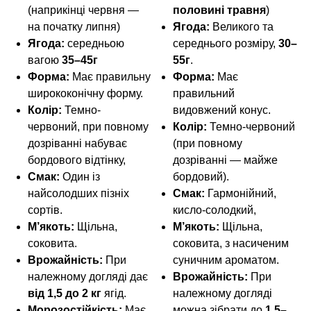
(наприкінці червня —
половині травня
)
на початку липня)
Ягода:
Великого та
Ягода:
середньою
середнього розміру,
30–
вагою
35–45г
55г
.
Форма:
Має правильну
Форма:
Має
ширококонічну форму.
правильний
Колір:
Темно-
видовжений конус.
червоний, при повному
Колір:
Темно-червоний
дозріванні набуває
(при повному
бордового відтінку,
дозріванні — майже
Смак:
Один із
бордовий).
найсолодших пізніх
Смак:
Гармонійний,
сортів.
кисло-солодкий,
М’якоть:
Щільна,
М’якоть:
Щільна,
соковита.
соковита, з насиченим
Врожайність:
При
суничним ароматом.
належному догляді дає
Врожайність:
При
від 1,5 до 2 кг
ягід.
належному догляді
Морозостійкість:
Має
можна зібрати до
1,5–