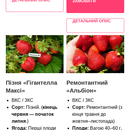
ЗАМОВИТИ
ДЕТАЛЬНИЙ ОПИС
Пізня «Гігантелла
Ремонтантний
Максі»
«Альбіон»
ВКС / ЗКС
ВКС / ЗКС
Сорт:
Пізній. (
кінець
Сорт:
Ремонтантний (з
червня — початок
кінця травня до
липня
.)
жовтня–листопада)
Ягода:
Перші плоди
Плоди:
Вагою 40–60 г
.