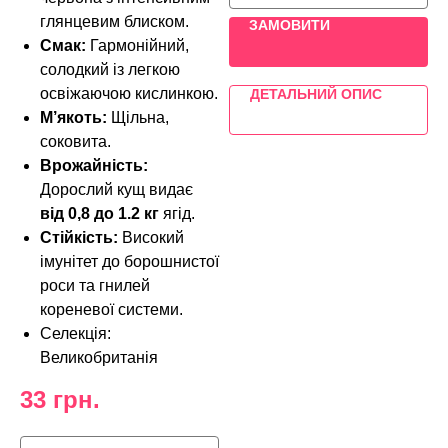
глянцевим блиском.
ЗАМОВИТИ
Смак:
Гармонійний,
солодкий із легкою
освіжаючою кислинкою.
ДЕТАЛЬНИЙ ОПИС
М’якоть:
Щільна,
соковита.
Врожайність:
Дорослий кущ видає
від 0,8 до 1.2 кг
ягід.
Стійкість:
Високий
імунітет до борошнистої
роси та гнилей
кореневої системи.
Селекція:
Великобританія
33
грн.