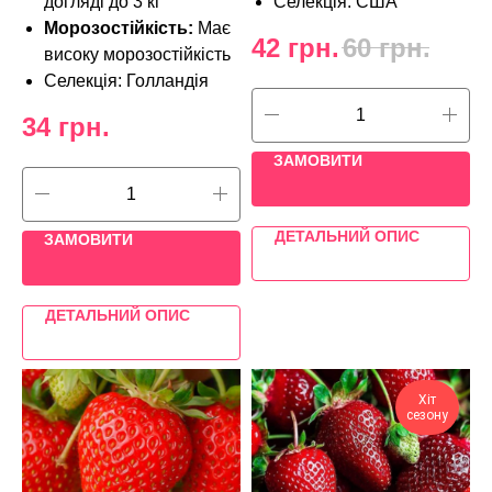
догляді до 3 кг
Селекція: США
Морозостійкість:
Має
42
грн.
60
грн.
високу морозостійкість
Селекція: Голландія
34
грн.
ЗАМОВИТИ
ДЕТАЛЬНИЙ ОПИС
ЗАМОВИТИ
ДЕТАЛЬНИЙ ОПИС
Хіт
сезону