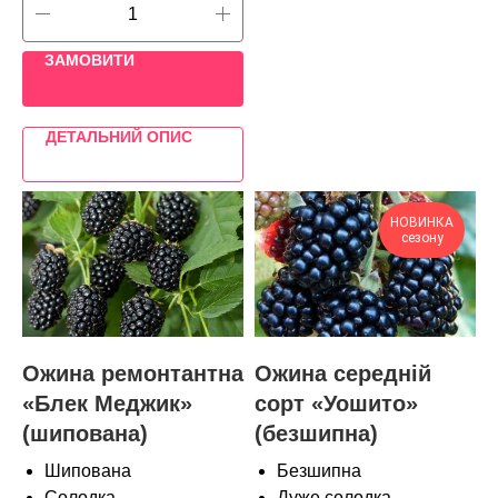
ЗАМОВИТИ
ДЕТАЛЬНИЙ ОПИС
НОВИНКА
сезону
Ожина ремонтантна
Ожина середній
«Блек Меджик»
сорт «Уошито»
(шипована)
(безшипна)
Шипована
Безшипна
Солодка
Дуже солодка