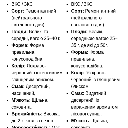
ВКС / ЗКС
ВКС / ЗКС
Сорт:
Ремонтантний
Сорт:
Ремонтантний
(нейтрального
(нейтрального
світлового дня)
світлового дня)
Плоди:
Великі та
Плоди:
Великі,
середні, вагою 25–40 г.
середньою вагою 25–
Форма:
Форма
35 г, де які до 50г.
правильна,
Форма:
Форма
конусоподібна.
правильна,
Колір:
Яскраво-
конусоподібна.
червоний з інтенсивним
Колір:
Яскраво-
глянцевим блиском.
червоний, з глянцевим
Смак:
Десертний,
блиском
насичений,
Смак:
Видатний
М’якоть:
Щільна,
десертний, із
соковита.
вираженим ароматом
Врожайність:
Висока,
лісової суниці.
до 2 кг ягід за сезон.
М’якоть:
Щільна,
Морозостійкість:
Має
соковита.