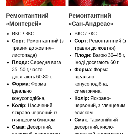
Ремонтантний
Ремонтантний
«Монтерей»
«Сан-Андреас»
ВКС / ЗКС
ВКС / ЗКС
Сорт:
Ремонтантний (з
Сорт:
Ремонтантний (з
травня до жовтня–
травня до жовтня)
листопада)
Плоди:
Вагою 30–45 г,
Плоди:
Середня вага
іноді досягають 60 г
35–50 г, часто
Форма:
Форма
досягають 60-80 г.
ідеально
Форма:
Форма
конусоподібна,
ідеально
симетрична.
конусоподібна,
Колір:
Яскраво-
Колір:
Насичений
червоний, з глянцевим
яскраво-червоний із
блиском
глянцевим блиском.
Смак:
Гармонійний
Смак:
Десертний,
десертний, кисло-