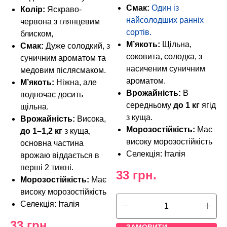
Смак:
Один із
Колір:
Яскраво-
найсолодших ранніх
червона з глянцевим
сортів.
блиском,
М’якоть:
Щільна,
Смак:
Дуже солодкий, з
соковита, солодка, з
суничним ароматом та
насиченим суничним
медовим післясмаком.
ароматом.
М’якоть:
Ніжна, але
Врожайність:
В
водночас досить
середньому
до 1 кг
ягід
щільна.
з куща.
Врожайність:
Висока,
Морозостійкість:
Має
до 1–1,2 кг
з куща,
високу морозостійкість
основна частина
Селекція: Італія
врожаю віддається в
перші 2 тижні.
33
грн.
Морозостійкість:
Має
високу морозостійкість
Селекція: Італія
33
грн.
ЗАМОВИТИ