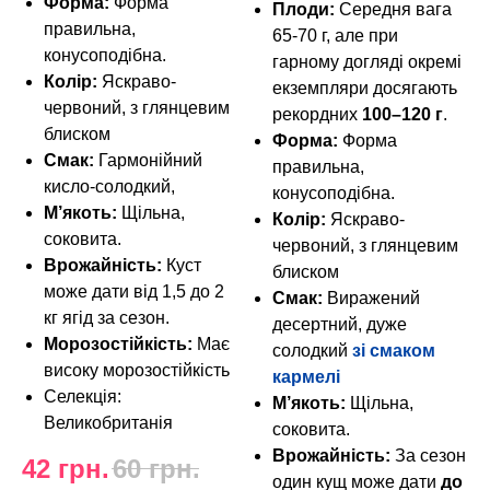
Форма:
Форма
Плоди:
Середня вага
правильна,
65-70 г, але при
конусоподібна.
гарному догляді окремі
Колір:
Яскраво-
екземпляри досягають
червоний, з глянцевим
рекордних
100–120 г
.
блиском
Форма:
Форма
Смак:
Гармонійний
правильна,
кисло-солодкий,
конусоподібна.
М’якоть:
Щільна,
Колір:
Яскраво-
соковита.
червоний, з глянцевим
Врожайність:
Куст
блиском
може дати від 1,5 до 2
Смак:
Виражений
кг ягід за сезон.
десертний, дуже
Морозостійкість:
Має
солодкий
зі смаком
високу морозостійкість
кармелі
Селекція:
М’якоть:
Щільна,
Великобританія
соковита.
Врожайність:
За сезон
42
грн.
60
грн.
один кущ може дати
до