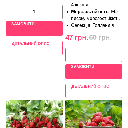
4 кг
ягід.
Морозостійкість:
Має
високу морозостійкість
ЗАМОВИТИ
Селекція: Голландія
47
грн.
60
грн.
ДЕТАЛЬНИЙ ОПИС
ЗАМОВИТИ
ДЕТАЛЬНИЙ ОПИС