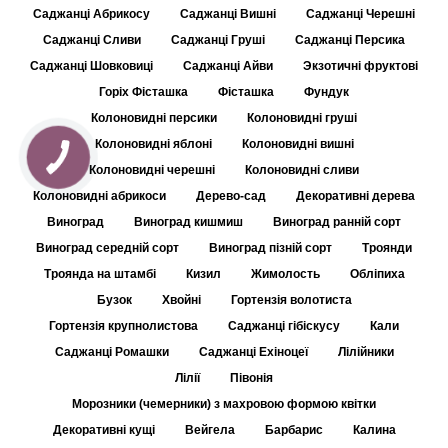
Саджанці Абрикосу
Саджанці Вишні
Саджанці Черешні
Саджанці Сливи
Саджанці Груші
Саджанці Персика
Саджанці Шовковиці
Саджанці Айви
Экзотичні фруктові
Горіх Фісташка
Фісташка
Фундук
Колоновидні персики
Колоновидні груші
Колоновидні яблоні
Колоновидні вишні
Колоновидні черешні
Колоновидні сливи
Колоновидні абрикоси
Дерево-сад
Декоративні дерева
Виноград
Виноград кишмиш
Виноград ранній сорт
Виноград середній сорт
Виноград пізній сорт
Троянди
Троянда на штамбі
Кизил
Жимолость
Обліпиха
Бузок
Хвойні
Гортензія волотиста
Гортензія крупнолистова
Саджанці гібіскусу
Кали
Саджанці Ромашки
Саджанці Ехіноцеї
Лілійники
Лілії
Півонія
Морозники (чемерники) з махровою формою квітки
Декоративні кущі
Вейгела
Барбарис
Калина