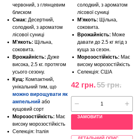
червоний, з глянцевим
солодкий, з ароматом
блиском
лісової суниці
Смак:
Десертний,
М’якоть:
Щільна,
солодкий, з ароматом
соковита.
лісової суниці
Врожайність:
Може
М’якоть:
Щільна,
давати до 2.5 кг ягід з
соковита.
куща за сезон.
Врожайність:
Дуже
Морозостійкість:
Має
висока, 2.5 кг. протягом
високу морозостійкість
усього сезону.
Селекція: США
Кущ:
Компактний,
42
грн.
55
грн.
унікальний тим, що
можно вирощувати як
ампельний
або
кущовий сорт
Морозостійкість:
Має
ЗАМОВИТИ
високу морозостійкість
Селекція: Італія
ДЕТАЛЬНИЙ ОПИС