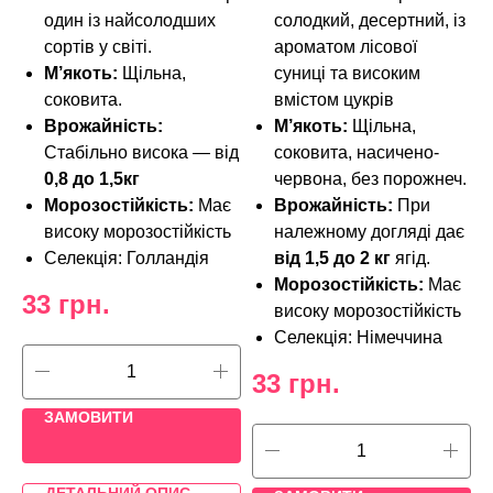
один із найсолодших
солодкий, десертний, із
сортів у світі.
ароматом лісової
М’якоть:
Щільна,
суниці та високим
соковита.
вмістом цукрів
Врожайність:
М’якоть:
Щільна,
Стабільно висока — від
соковита, насичено-
0,8 до 1,5кг
червона, без порожнеч.
Морозостійкість:
Має
Врожайність:
При
високу морозостійкість
належному догляді дає
Селекція: Голландія
від 1,5 до 2 кг
ягід.
Морозостійкість:
Має
33
грн.
високу морозостійкість
Селекція: Німеччина
33
грн.
ЗАМОВИТИ
ДЕТАЛЬНИЙ ОПИС