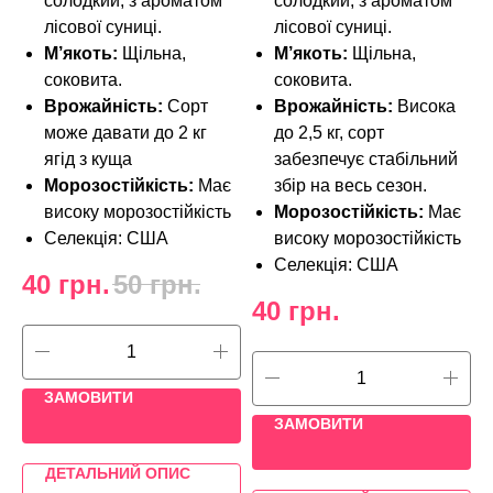
солодкий, з ароматом
солодкий, з ароматом
лісової суниці.
лісової суниці.
М’якоть:
Щільна,
М’якоть:
Щільна,
соковита.
соковита.
Врожайність:
Сорт
Врожайність:
Висока
може давати до 2 кг
до 2,5 кг, сорт
ягід з куща
забезпечує стабільний
Морозостійкість:
Має
збір на весь сезон.
високу морозостійкість
Морозостійкість:
Має
Селекція: США
високу морозостійкість
Селекція: США
40
грн.
50
грн.
40
грн.
ЗАМОВИТИ
ЗАМОВИТИ
ДЕТАЛЬНИЙ ОПИС