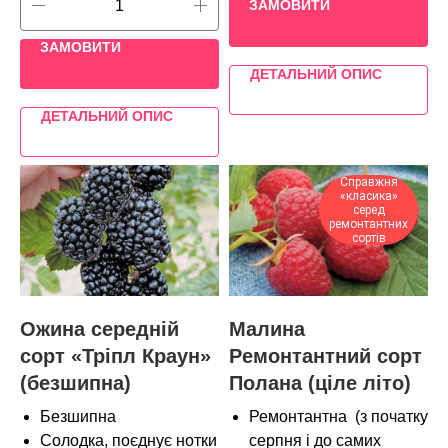
ЗАМОВИТИ
ЗАМОВИТИ
ДЕТАЛЬНИЙ ОПИС
ДЕТАЛЬНИЙ ОПИС
Справжня
«класика»
серед
ремонтантних
сортів
Ожина середній
Малина
сорт «Тріпл Краун»
Ремонтантний сорт
(безшипна)
Полана (ціле літо)
Безшипна
Ремонтантна (з початку
Солодка, поєднує нотки
серпня і до самих