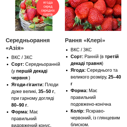
ягода
серед
середніх
сортів
Середньорання
Рання «Клері»
«Азія»
ВКС / ЗКС
Сорт:
Ранній (в
третій
ВКС / ЗКС
декаді травня
)
Сорт:
Середньоранній
Ягода:
Середнього та
(у
першій декаді
великого розміру,
25–40
червня
)
г
Ягоди-гіганти:
Плоди
Форма:
Має
дуже великі,
35–50 г
,
правильний
при гарному догляді
подовжено-конічна
80–90 г
.
Колір:
Яскраво-
Форма:
Має
червоний, із глянцевим
правильний
блиском.
видовжений конус.