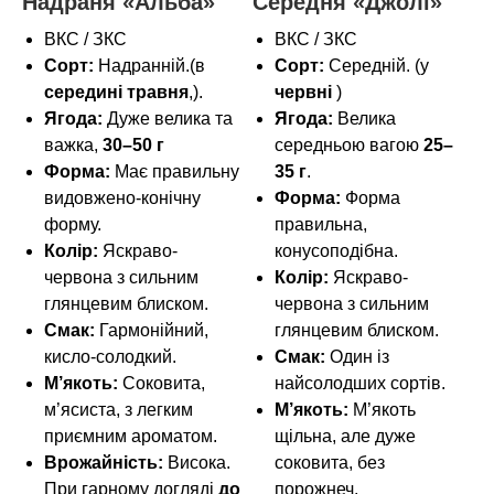
Надраня «Альба»
Середня «Джолі»
ВКС / ЗКС
ВКС / ЗКС
Сорт:
Надранній.(в
Сорт:
Середній. (у
середині травня
,).
червні
)
Ягода:
Дуже велика та
Ягода:
Велика
важка,
30–50 г
середньою вагою
25–
Форма:
Має правильну
35 г
.
видовжено-конічну
Форма:
Форма
форму.
правильна,
Колір:
Яскраво-
конусоподібна.
червона з сильним
Колір:
Яскраво-
глянцевим блиском.
червона з сильним
Смак:
Гармонійний,
глянцевим блиском.
кисло-солодкий.
Смак:
Один із
М’якоть:
Соковита,
найсолодших сортів.
м’ясиста, з легким
М’якоть:
М’якоть
приємним ароматом.
щільна, але дуже
Врожайність:
Висока.
соковита, без
При гарному догляді
до
порожнеч,