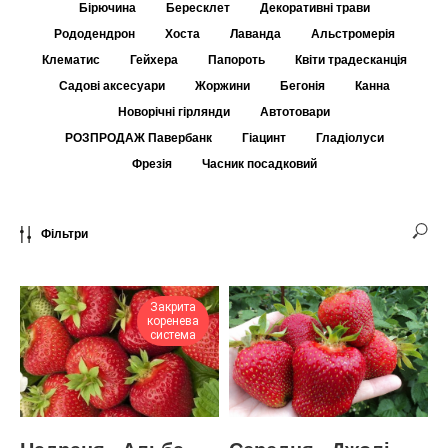
Бірючина
Бересклет
Декоративні трави
Рододендрон
Хоста
Лаванда
Альстромерія
Клематис
Гейхера
Папороть
Квіти традесканція
Садові аксесуари
Жоржини
Бегонія
Канна
Новорічні гірлянди
Автотовари
РОЗПРОДАЖ Павербанк
Гіацинт
Гладіолуси
Фрезія
Часник посадковий
Фільтри
Закрита
коренева
система