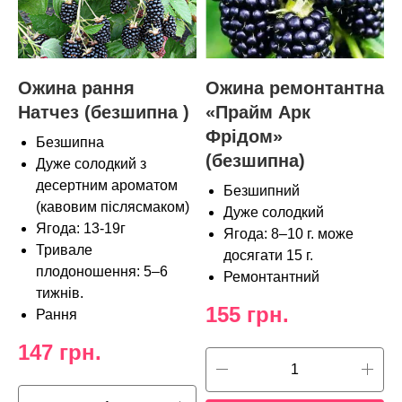
Ожина рання
Ожина ремонтантна
Натчез (безшипна )
«Прайм Арк
Фрідом»
Безшипна
(безшипна)
Дуже солодкий з
десертним ароматом
Безшипний
(кавовим післясмаком)
Дуже солодкий
Ягода: 13-19г
Ягода: 8–10 г. може
Тривале
досягати 15 г.
плодоношення: 5–6
Ремонтантний
тижнів.
155
грн.
Рання
147
грн.