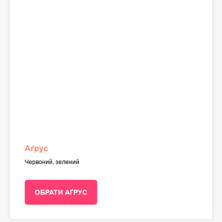
Аґрус
Червоний, зелений
ОБРАТИ АҐРУС