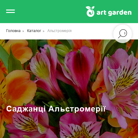
Головна
»
Каталог
»
Альстромерія
Саджанці Альстромерії